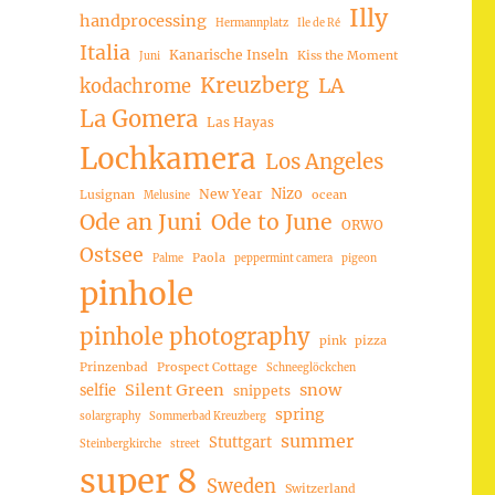
Illy
handprocessing
Hermannplatz
Ile de Ré
Italia
Kanarische Inseln
Kiss the Moment
Juni
Kreuzberg
LA
kodachrome
La Gomera
Las Hayas
Lochkamera
Los Angeles
Nizo
New Year
Lusignan
ocean
Melusine
Ode an Juni
Ode to June
ORWO
Ostsee
Paola
Palme
peppermint camera
pigeon
pinhole
pinhole photography
pink
pizza
Prinzenbad
Prospect Cottage
Schneeglöckchen
Silent Green
snow
selfie
snippets
spring
solargraphy
Sommerbad Kreuzberg
summer
Stuttgart
Steinbergkirche
street
super 8
Sweden
Switzerland