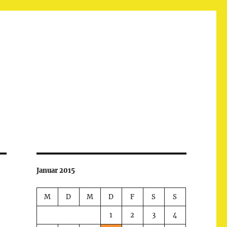
Januar 2015
M
D
M
D
F
S
S
1
2
3
4