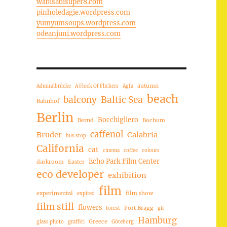
wabisabisuper8.com
pinholedagie.wordpress.com
yumyumsoups.wordpress.com
odeanjuni.wordpress.com
autumn
Admiralbrücke
A Flock Of Flickers
Agfa
beach
balcony
Baltic Sea
Bahnhof
Berlin
Bocchigliero
Bernd
Bochum
caffenol
Bruder
Calabria
bus stop
California
cat
cinema
coffee
colours
Echo Park Film Center
darkroom
Easter
eco developer
exhibition
film
experimental
film show
expired
film still
flowers
Fort Bragg
forest
gif
Hamburg
Greece
glass photo
graffiti
Göteborg