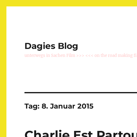
Dagies Blog
unterwegs in Sachen Film >>> <<< on the road making f
Tag:
8. Januar 2015
Charlie Est Partou