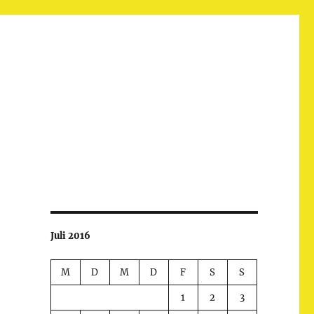
Juli 2016
M
D
M
D
F
S
S
1
2
3