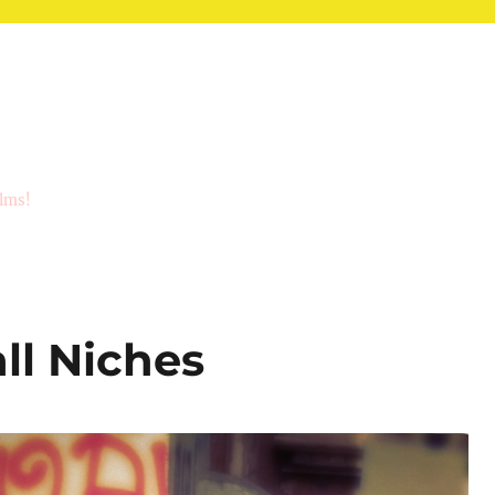
ilms!
ll Niches