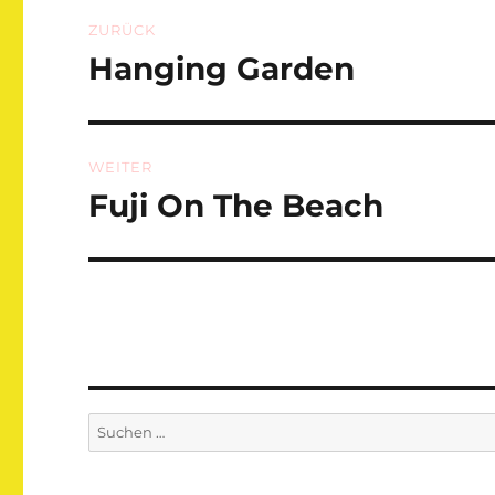
Beitragsnavigation
ZURÜCK
Hanging Garden
Vorheriger
Beitrag:
WEITER
Fuji On The Beach
Nächster
Beitrag:
Suchen
nach: