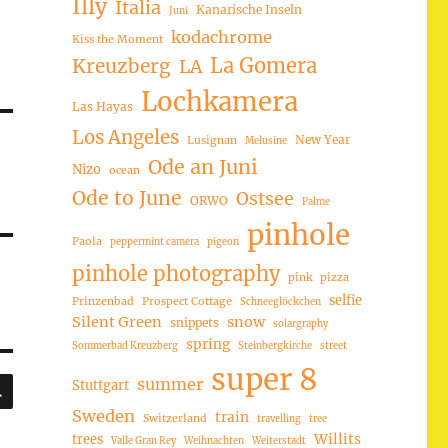
Illy
Italia
Kanarische Inseln
Juni
kodachrome
Kiss the Moment
La Gomera
Kreuzberg
LA
Lochkamera
Las Hayas
Los Angeles
New Year
Lusignan
Melusine
Ode an Juni
Nizo
ocean
Ode to June
Ostsee
ORWO
Palme
pinhole
Paola
peppermint camera
pigeon
pinhole photography
pink
pizza
selfie
Prinzenbad
Prospect Cottage
Schneeglöckchen
Silent Green
snow
snippets
solargraphy
spring
Sommerbad Kreuzberg
Steinbergkirche
street
super 8
SUCHEN
summer
Stuttgart
Sweden
train
Switzerland
travelling
tree
trees
Willits
Valle Gran Rey
Weihnachten
Weiterstadt