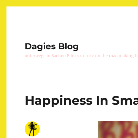
Dagies Blog
unterwegs in Sachen Film >>> <<< on the road making f
Happiness In Sma