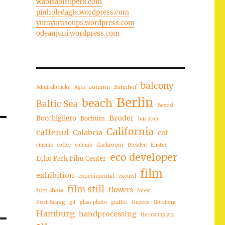
wabisabisuper8.com
pinholedagie.wordpress.com
yumyumsoups.wordpress.com
odeanjuni.wordpress.com
balcony
autumn
Bahnhof
Admiralbrücke
Agfa
Berlin
beach
Baltic Sea
Bernd
Bruder
Bocchigliero
Bochum
bus stop
California
caffenol
Calabria
cat
darkroom
Easter
cinema
coffee
colours
Dresden
eco developer
Echo Park Film Center
film
exhibition
experimental
expired
film still
flowers
film show
forest
Fort Bragg
Greece
gif
glass photo
graffiti
Göteborg
Hamburg
handprocessing
Hermannplatz