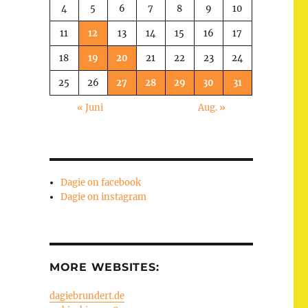
4
5
6
7
8
9
10
11
12
13
14
15
16
17
18
19
20
21
22
23
24
25
26
27
28
29
30
31
« Juni
Aug. »
Dagie on facebook
Dagie on instagram
MORE WEBSITES:
dagiebrundert.de