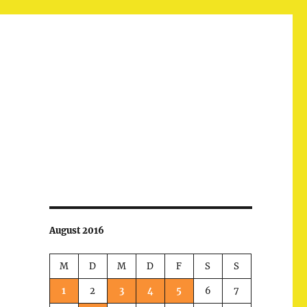
August 2016
M
D
M
D
F
S
S
1
2
3
4
5
6
7