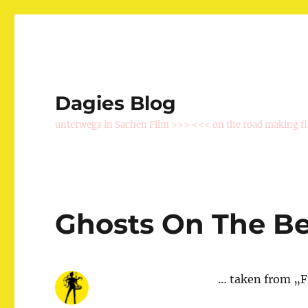
Dagies Blog
unterwegs in Sachen Film >>> <<< on the road making f
Ghosts On The B
… taken from „F