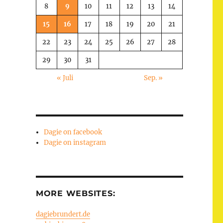
8
9
10
11
12
13
14
15
16
17
18
19
20
21
22
23
24
25
26
27
28
29
30
31
« Juli
Sep. »
Dagie on facebook
Dagie on instagram
MORE WEBSITES:
dagiebrundert.de