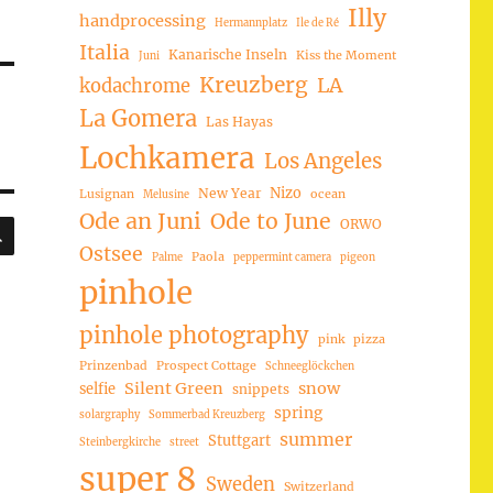
Illy
handprocessing
Hermannplatz
Ile de Ré
Italia
Kanarische Inseln
Kiss the Moment
Juni
Kreuzberg
LA
kodachrome
La Gomera
Las Hayas
Lochkamera
Los Angeles
Nizo
New Year
Lusignan
ocean
Melusine
Ode an Juni
Ode to June
SUCHEN
ORWO
Ostsee
Paola
Palme
peppermint camera
pigeon
pinhole
pinhole photography
pink
pizza
Prinzenbad
Prospect Cottage
Schneeglöckchen
Silent Green
snow
selfie
snippets
spring
solargraphy
Sommerbad Kreuzberg
summer
Stuttgart
Steinbergkirche
street
super 8
Sweden
Switzerland