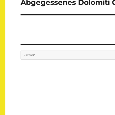
Abgegessenes Dolomiti 
Nächster
Beitrag:
Suchen
nach: