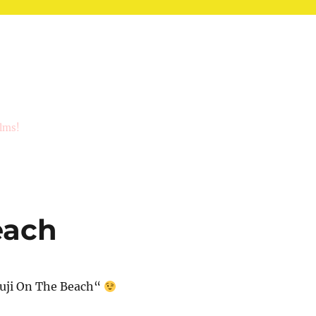
ilms!
each
uji On The Beach“