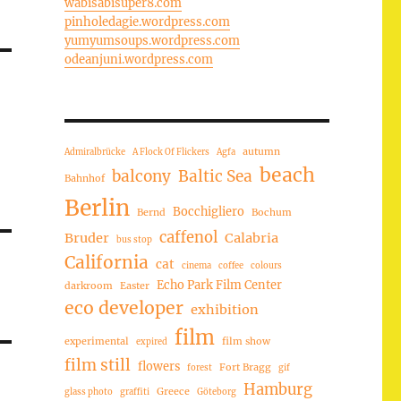
wabisabisuper8.com
pinholedagie.wordpress.com
yumyumsoups.wordpress.com
odeanjuni.wordpress.com
autumn
Admiralbrücke
A Flock Of Flickers
Agfa
beach
balcony
Baltic Sea
Bahnhof
Berlin
Bocchigliero
Bernd
Bochum
caffenol
Bruder
Calabria
bus stop
California
cat
cinema
coffee
colours
Echo Park Film Center
darkroom
Easter
eco developer
exhibition
film
experimental
film show
expired
film still
flowers
Fort Bragg
forest
gif
Hamburg
Greece
glass photo
graffiti
Göteborg