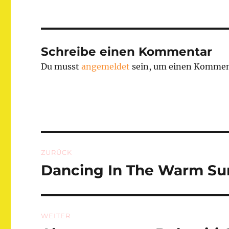
Schreibe einen Kommentar
Du musst
angemeldet
sein, um einen Kommen
Beitragsnavigation
ZURÜCK
Dancing In The Warm S
Vorheriger
Beitrag:
WEITER