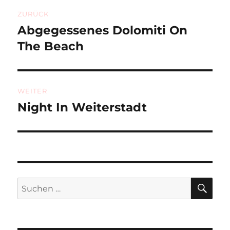
Beitragsnavigation
ZURÜCK
Abgegessenes Dolomiti On
Vorheriger
Beitrag:
The Beach
WEITER
Night In Weiterstadt
Nächster
Beitrag:
SU
Suchen
nach: