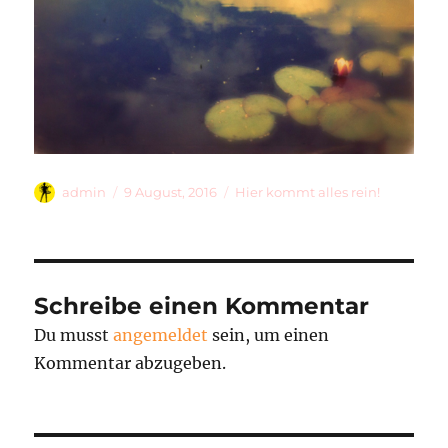
Autor
Veröffentlicht
Kategorien
admin
9 August, 2016
Hier kommt alles rein!
am
Schreibe einen Kommentar
Du musst
angemeldet
sein, um einen
Kommentar abzugeben.