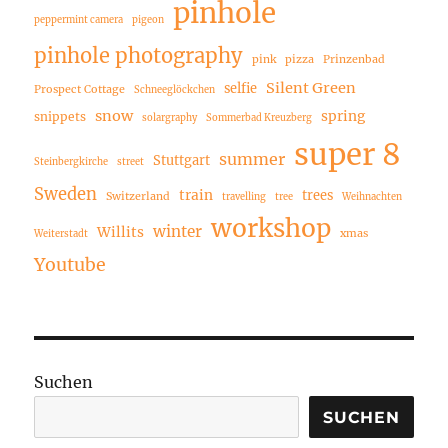
pinhole
peppermint camera
pigeon
pinhole photography
pink
pizza
Prinzenbad
Silent Green
selfie
Prospect Cottage
Schneeglöckchen
snow
spring
snippets
solargraphy
Sommerbad Kreuzberg
super 8
summer
Stuttgart
Steinbergkirche
street
Sweden
train
trees
Switzerland
travelling
tree
Weihnachten
workshop
winter
Willits
xmas
Weiterstadt
Youtube
Suchen
SUCHEN