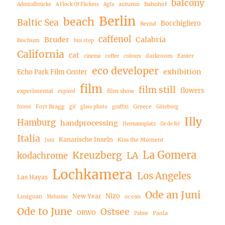
balcony
autumn
Bahnhof
Admiralbrücke
A Flock Of Flickers
Agfa
Berlin
beach
Baltic Sea
Bocchigliero
Bernd
caffenol
Bruder
Calabria
Bochum
bus stop
California
cat
darkroom
Easter
cinema
coffee
colours
eco developer
exhibition
Echo Park Film Center
film
film still
flowers
experimental
film show
expired
Fort Bragg
Greece
forest
gif
glass photo
graffiti
Göteborg
Illy
Hamburg
handprocessing
Hermannplatz
Ile de Ré
Italia
Kanarische Inseln
Kiss the Moment
Juni
La Gomera
Kreuzberg
LA
kodachrome
Lochkamera
Los Angeles
Las Hayas
Ode an Juni
Nizo
New Year
Lusignan
ocean
Melusine
Ode to June
Ostsee
ORWO
Paola
Palme