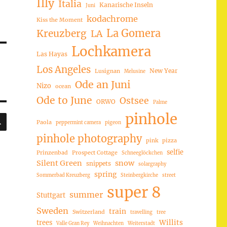
Illy
Italia
Kanarische Inseln
Juni
kodachrome
Kiss the Moment
La Gomera
Kreuzberg
LA
Lochkamera
Las Hayas
Los Angeles
New Year
Lusignan
Melusine
Ode an Juni
Nizo
ocean
Ode to June
Ostsee
ORWO
Palme
pinhole
SUCHEN
Paola
peppermint camera
pigeon
pinhole photography
pink
pizza
selfie
Prinzenbad
Prospect Cottage
Schneeglöckchen
Silent Green
snow
snippets
solargraphy
spring
Sommerbad Kreuzberg
Steinbergkirche
street
super 8
summer
Stuttgart
Sweden
train
Switzerland
travelling
tree
trees
Willits
Valle Gran Rey
Weihnachten
Weiterstadt