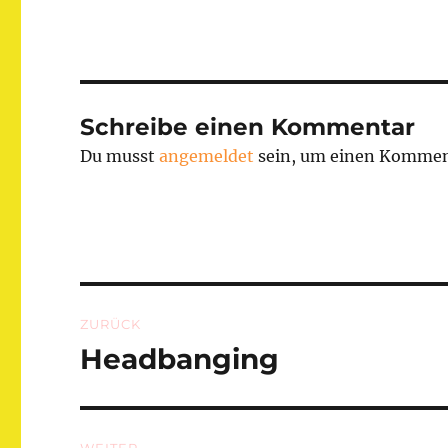
Schreibe einen Kommentar
Du musst
angemeldet
sein, um einen Kommen
Beitragsnavigation
ZURÜCK
Headbanging
Vorheriger
Beitrag: