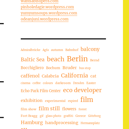
wabisabisuper8.com
pinholedagie.wordpress.com
yumyumsoups.wordpress.com
odeanjuni.wordpress.com
balcony
autumn
Bahnhof
Admiralbrücke
Agfa
Berlin
beach
Baltic Sea
Bernd
Bruder
Bocchigliero
Bochum
bus stop
California
caffenol
Calabria
cat
darkroom
Easter
cinema
coffee
colours
Dresden
eco developer
Echo Park Film Center
film
exhibition
experimental
expired
film still
flowers
film show
forest
Fort Bragg
Greece
gif
glass photo
graffiti
Göteborg
Hamburg
handprocessing
Hermannplatz