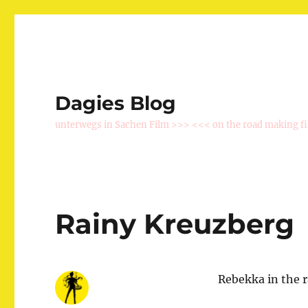
Dagies Blog
unterwegs in Sachen Film >>> <<< on the road making f
Rainy Kreuzberg
Rebekka in the r