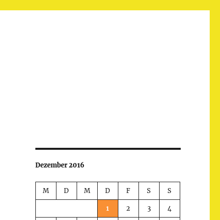
Dezember 2016
M
D
M
D
F
S
S
1
2
3
4