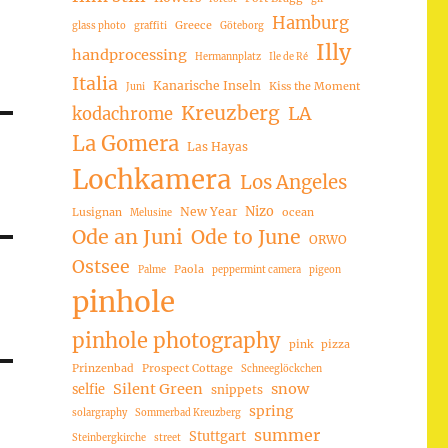
Hamburg
Greece
glass photo
graffiti
Göteborg
Illy
handprocessing
Hermannplatz
Ile de Ré
Italia
Kanarische Inseln
Kiss the Moment
Juni
Kreuzberg
LA
kodachrome
La Gomera
Las Hayas
Lochkamera
Los Angeles
Nizo
New Year
Lusignan
ocean
Melusine
Ode an Juni
Ode to June
ORWO
Ostsee
Paola
Palme
peppermint camera
pigeon
pinhole
pinhole photography
pink
pizza
Prinzenbad
Prospect Cottage
Schneeglöckchen
Silent Green
snow
selfie
snippets
spring
solargraphy
Sommerbad Kreuzberg
summer
Stuttgart
Steinbergkirche
street