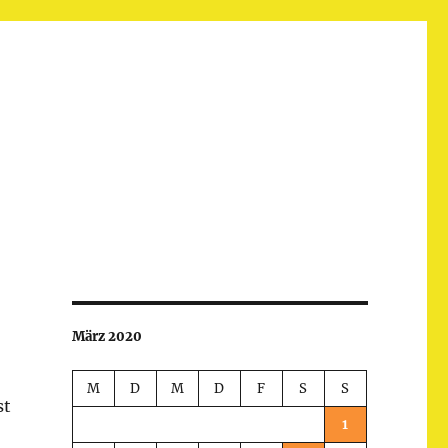
März 2020
M
D
M
D
F
S
S
st
1