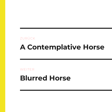
Beitragsnavigation
ZURÜCK
A Contemplative Horse
Vorheriger
Beitrag:
WEITER
Blurred Horse
Nächster
Beitrag: