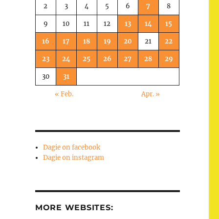
2
3
4
5
6
7
8
9
10
11
12
13
14
15
16
17
18
19
20
21
22
23
24
25
26
27
28
29
30
31
« Feb.
Apr. »
Dagie on facebook
Dagie on instagram
MORE WEBSITES: