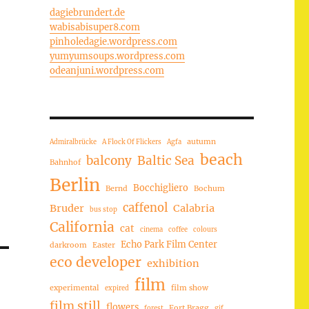
dagiebrundert.de
wabisabisuper8.com
pinholedagie.wordpress.com
yumyumsoups.wordpress.com
odeanjuni.wordpress.com
autumn
Admiralbrücke
A Flock Of Flickers
Agfa
beach
balcony
Baltic Sea
Bahnhof
Berlin
Bocchigliero
Bernd
Bochum
caffenol
Bruder
Calabria
bus stop
California
cat
cinema
coffee
colours
Echo Park Film Center
darkroom
Easter
eco developer
exhibition
film
experimental
film show
expired
film still
flowers
Fort Bragg
forest
gif