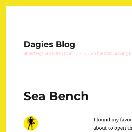
Dagies Blog
unterwegs in Sachen Film >>> <<< on the road making f
Sea Bench
I found my favou
about to open th