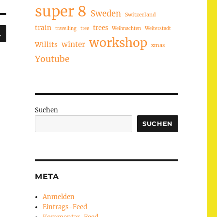
super 8
Sweden
Switzerland
train
trees
SUCHEN
travelling
tree
Weihnachten
Weiterstadt
workshop
winter
Willits
xmas
Youtube
Suchen
SUCHEN
META
Anmelden
Eintrags-Feed