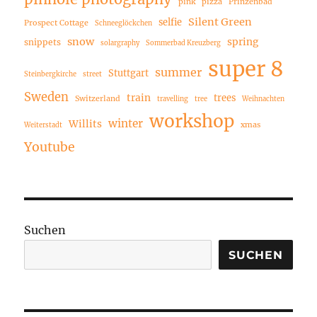
pink
pizza
Prinzenbad
Silent Green
selfie
Prospect Cottage
Schneeglöckchen
snow
spring
snippets
solargraphy
Sommerbad Kreuzberg
super 8
summer
Stuttgart
Steinbergkirche
street
Sweden
train
trees
Switzerland
travelling
tree
Weihnachten
workshop
winter
Willits
xmas
Weiterstadt
Youtube
Suchen
SUCHEN