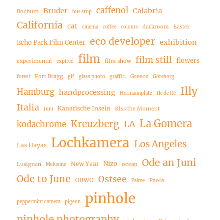
caffenol
Bruder
Calabria
Bochum
bus stop
California
cat
darkroom
Easter
cinema
coffee
colours
eco developer
exhibition
Echo Park Film Center
film
film still
flowers
experimental
film show
expired
Fort Bragg
Greece
forest
gif
glass photo
graffiti
Göteborg
Illy
Hamburg
handprocessing
Hermannplatz
Ile de Ré
Italia
Kanarische Inseln
Kiss the Moment
Juni
La Gomera
Kreuzberg
LA
kodachrome
Lochkamera
Los Angeles
Las Hayas
Ode an Juni
Nizo
New Year
Lusignan
ocean
Melusine
Ode to June
Ostsee
ORWO
Paola
Palme
pinhole
peppermint camera
pigeon
pinhole photography