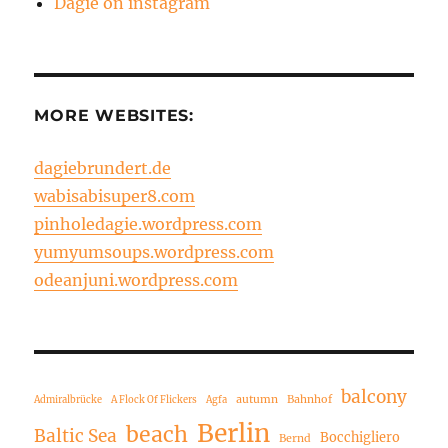
Dagie on instagram
MORE WEBSITES:
dagiebrundert.de
wabisabisuper8.com
pinholedagie.wordpress.com
yumyumsoups.wordpress.com
odeanjuni.wordpress.com
balcony
autumn
Bahnhof
Admiralbrücke
A Flock Of Flickers
Agfa
Berlin
beach
Baltic Sea
Bocchigliero
Bernd