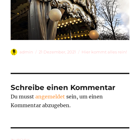
Autor
Veröffentlicht
Kategorien
admin
21 Dezember, 2021
Hier kommt alles rein!
am
Schreibe einen Kommentar
Du musst
angemeldet
sein, um einen
Kommentar abzugeben.
Beitragsnavigation