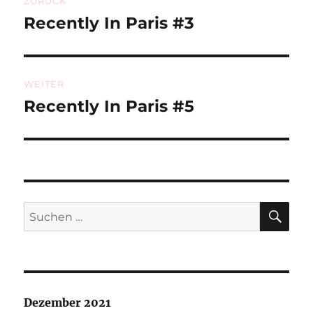
ZURÜCK
Recently In Paris #3
Vorheriger
Beitrag:
WEITER
Recently In Paris #5
Nächster
Beitrag:
SU
Suchen
nach:
Dezember 2021