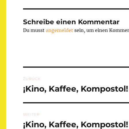
Schreibe einen Kommentar
Du musst
angemeldet
sein, um einen Kommen
Beitragsnavigation
ZURÜCK
¡Kino, Kaffee, Kompostol!
Vorheriger
Beitrag:
WEITER
¡Kino, Kaffee, Kompostol!
Nächster