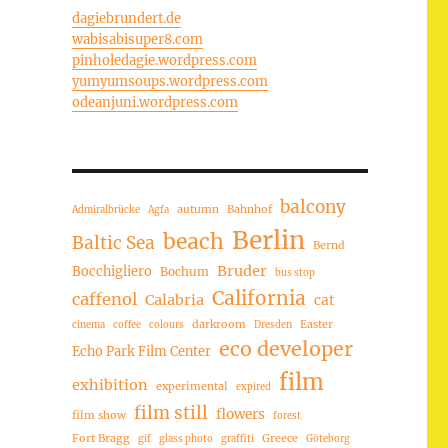
dagiebrundert.de
wabisabisuper8.com
pinholedagie.wordpress.com
yumyumsoups.wordpress.com
odeanjuni.wordpress.com
balcony
autumn
Bahnhof
Admiralbrücke
Agfa
Berlin
beach
Baltic Sea
Bernd
Bruder
Bocchigliero
Bochum
bus stop
California
caffenol
Calabria
cat
darkroom
Easter
cinema
coffee
colours
Dresden
eco developer
Echo Park Film Center
film
exhibition
experimental
expired
film still
flowers
film show
forest
Fort Bragg
Greece
gif
glass photo
graffiti
Göteborg