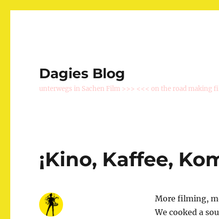
Dagies Blog
unterwegs in Sachen Film >>> <<< on the road making f
¡Kino, Kaffee, Ko
More filming, m
We cooked a sou