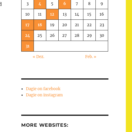
3
4
5
6
7
8
9
d
10
11
12
13
14
15
16
17
18
19
20
21
22
23
24
25
26
27
28
29
30
31
« Dez.
Feb. »
Dagie on facebook
Dagie on instagram
MORE WEBSITES: