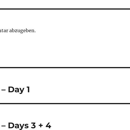
tar abzugeben.
 – Day 1
 – Days 3 + 4