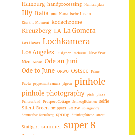
Hamburg
handprocessing
Hermannplatz
Illy
Italia
Kanarische Inseln
Juni
kodachrome
Kiss the Moment
La Gomera
Kreuzberg
LA
Lochkamera
Las Hayas
Los Angeles
New Year
Lusignan
Melusine
Ode an Juni
Nizo
ocean
Ode to June
Ostsee
ORWO
Palme
pinhole
Paola
peppermint camera
pigeon
pinhole photography
pink
pizza
selfie
Prinzenbad
Prospect Cottage
Schneeglöckchen
Silent Green
snow
snippets
solargraphy
spring
Sommerbad Kreuzberg
Steinbergkirche
street
super 8
summer
Stuttgart