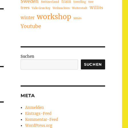
Sweden
train
Switzerland
travelling
tree
trees
Willits
Valle Gran Rey
Weihnachten
Weiterstadt
workshop
winter
xmas
Youtube
Suchen
SUCHEN
META
Anmelden
Eintrags-Feed
Kommentar-Feed
WordPress.org