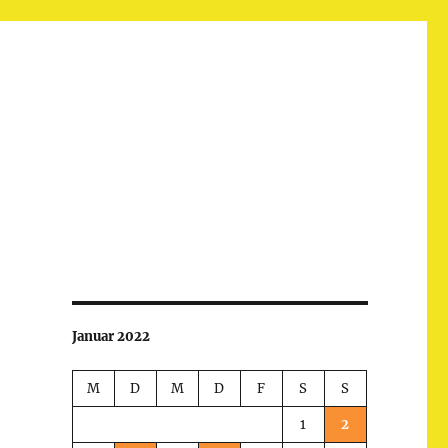
Januar 2022
M
D
M
D
F
S
S
1
2