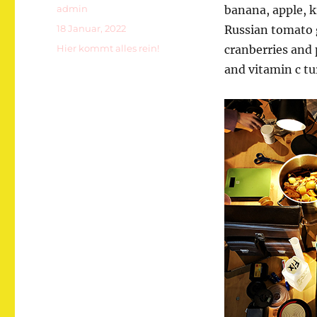
Autor
admin
banana, apple, k
Veröffentlicht
18 Januar, 2022
Russian tomato 
am
Kategorien
Hier kommt alles rein!
cranberries and
and vitamin c tu