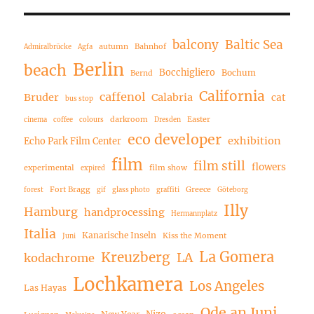
balcony
Baltic Sea
autumn
Bahnhof
Admiralbrücke
Agfa
Berlin
beach
Bocchigliero
Bochum
Bernd
California
caffenol
Bruder
Calabria
cat
bus stop
darkroom
Easter
cinema
coffee
colours
Dresden
eco developer
exhibition
Echo Park Film Center
film
film still
flowers
experimental
film show
expired
Fort Bragg
Greece
forest
gif
glass photo
graffiti
Göteborg
Illy
Hamburg
handprocessing
Hermannplatz
Italia
Kanarische Inseln
Kiss the Moment
Juni
La Gomera
Kreuzberg
LA
kodachrome
Lochkamera
Los Angeles
Las Hayas
Ode an Juni
Nizo