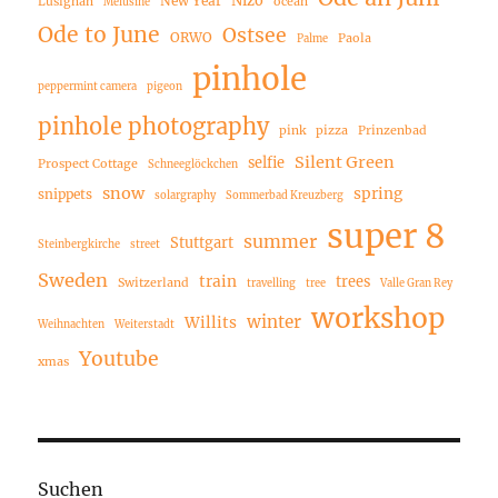
New Year
Lusignan
ocean
Melusine
Ode to June
Ostsee
ORWO
Paola
Palme
pinhole
peppermint camera
pigeon
pinhole photography
pink
pizza
Prinzenbad
Silent Green
selfie
Prospect Cottage
Schneeglöckchen
snow
spring
snippets
solargraphy
Sommerbad Kreuzberg
super 8
summer
Stuttgart
Steinbergkirche
street
Sweden
train
trees
Switzerland
travelling
tree
Valle Gran Rey
workshop
winter
Willits
Weihnachten
Weiterstadt
Youtube
xmas
Suchen