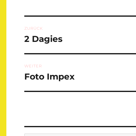
Beitragsnavigation
ZURÜCK
2 Dagies
Vorheriger
Beitrag:
WEITER
Foto Impex
Nächster
Beitrag: