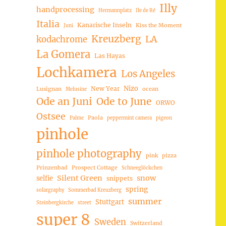
Illy
handprocessing
Hermannplatz
Ile de Ré
Italia
Kanarische Inseln
Kiss the Moment
Juni
Kreuzberg
LA
kodachrome
La Gomera
Las Hayas
Lochkamera
Los Angeles
Nizo
New Year
Lusignan
ocean
Melusine
Ode an Juni
Ode to June
ORWO
Ostsee
Paola
Palme
peppermint camera
pigeon
pinhole
pinhole photography
pink
pizza
Prinzenbad
Prospect Cottage
Schneeglöckchen
Silent Green
snow
selfie
snippets
spring
solargraphy
Sommerbad Kreuzberg
summer
Stuttgart
Steinbergkirche
street
super 8
Sweden
Switzerland