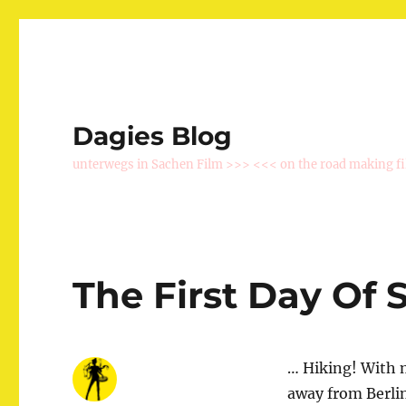
Dagies Blog
unterwegs in Sachen Film >>> <<< on the road making f
The First Day Of 
… Hiking! With 
away from Berlin