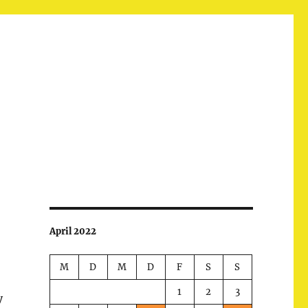
April 2022
M
D
M
D
F
S
S
1
2
3
y