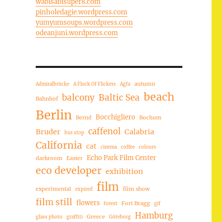
wabisabisuper8.com
pinholedagie.wordpress.com
yumyumsoups.wordpress.com
odeanjuni.wordpress.com
autumn
Admiralbrücke
A Flock Of Flickers
Agfa
beach
balcony
Baltic Sea
Bahnhof
Berlin
Bocchigliero
Bernd
Bochum
caffenol
Bruder
Calabria
bus stop
California
cat
cinema
coffee
colours
Echo Park Film Center
darkroom
Easter
eco developer
exhibition
film
experimental
film show
expired
film still
flowers
Fort Bragg
forest
gif
Hamburg
Greece
glass photo
graffiti
Göteborg