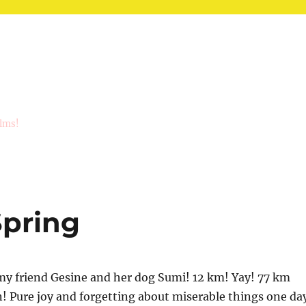
ilms!
Spring
my friend Gesine and her dog Sumi! 12 km! Yay! 77 km
! Pure joy and forgetting about miserable things one da