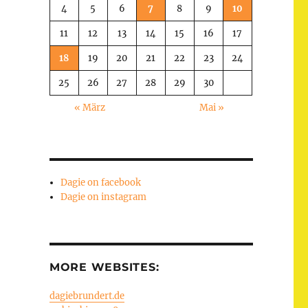
4
5
6
7
8
9
10
11
12
13
14
15
16
17
18
19
20
21
22
23
24
25
26
27
28
29
30
« März
Mai »
Dagie on facebook
Dagie on instagram
MORE WEBSITES:
dagiebrundert.de