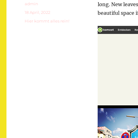
Autor
admin
long. New leaves,
Veröffentlicht
18 April, 2022
beautiful space i
am
Kategorien
Hier kommt alles rein!