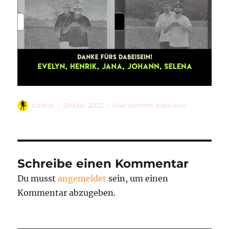
Autor
Veröffentlicht
Kategorien
admin
29 Mai, 2022
Hier kommt alles rein!
am
Schreibe einen Kommentar
Du musst
angemeldet
sein, um einen
Kommentar abzugeben.