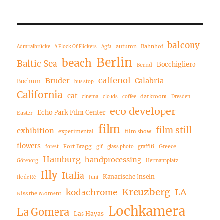
balcony
autumn
Bahnhof
Admiralbrücke
A Flock Of Flickers
Agfa
Berlin
beach
Baltic Sea
Bocchigliero
Bernd
caffenol
Bruder
Calabria
Bochum
bus stop
California
cat
darkroom
cinema
clouds
coffee
Dresden
eco developer
Echo Park Film Center
Easter
film
film still
exhibition
experimental
film show
flowers
Fort Bragg
Greece
forest
gif
glass photo
graffiti
Hamburg
handprocessing
Göteborg
Hermannplatz
Illy
Italia
Kanarische Inseln
Ile de Ré
Juni
Kreuzberg
LA
kodachrome
Kiss the Moment
Lochkamera
La Gomera
Las Hayas