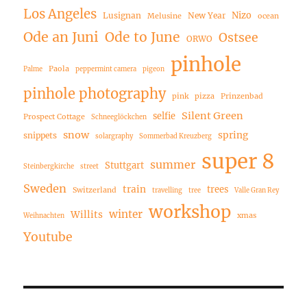
Los Angeles
Nizo
Lusignan
New Year
Melusine
ocean
Ode an Juni
Ode to June
Ostsee
ORWO
pinhole
Paola
Palme
peppermint camera
pigeon
pinhole photography
pink
pizza
Prinzenbad
Silent Green
selfie
Prospect Cottage
Schneeglöckchen
snow
spring
snippets
solargraphy
Sommerbad Kreuzberg
super 8
summer
Stuttgart
Steinbergkirche
street
Sweden
train
trees
Switzerland
travelling
tree
Valle Gran Rey
workshop
winter
Willits
xmas
Weihnachten
Youtube