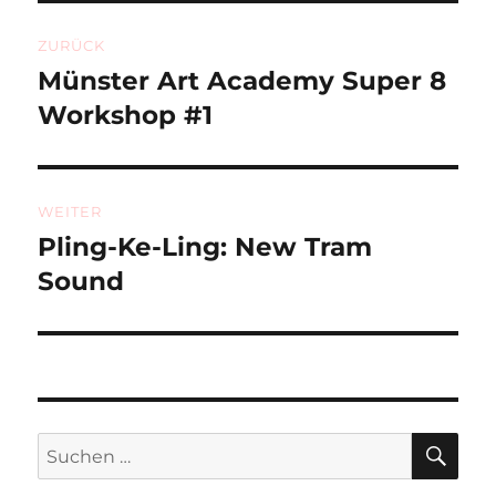
Beitragsnavigation
ZURÜCK
Münster Art Academy Super 8
Vorheriger
Beitrag:
Workshop #1
WEITER
Pling-Ke-Ling: New Tram
Nächster
Beitrag:
Sound
SU
Suchen
nach: