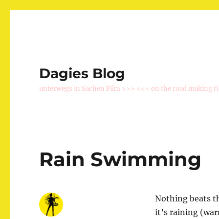
Dagies Blog
unterwegs in Sachen Film >>> <<< on the road making f
Rain Swimming
Nothing beats th
it’s raining (wa