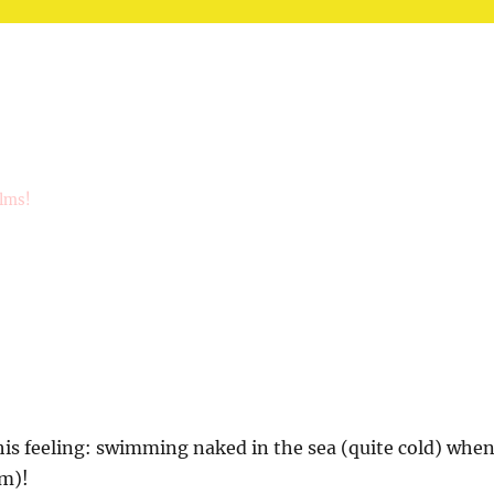
ilms!
is feeling: swimming naked in the sea (quite cold) whe
rm)!