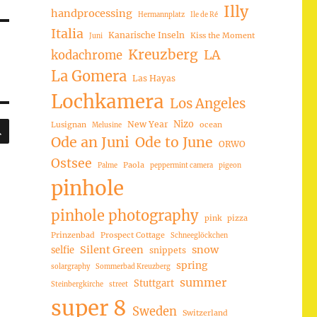
Illy
handprocessing
Hermannplatz
Ile de Ré
Italia
Kanarische Inseln
Kiss the Moment
Juni
Kreuzberg
LA
kodachrome
La Gomera
Las Hayas
Lochkamera
Los Angeles
SUCHEN
Nizo
New Year
Lusignan
ocean
Melusine
Ode an Juni
Ode to June
ORWO
Ostsee
Paola
Palme
peppermint camera
pigeon
pinhole
pinhole photography
pink
pizza
Prinzenbad
Prospect Cottage
Schneeglöckchen
Silent Green
snow
selfie
snippets
spring
solargraphy
Sommerbad Kreuzberg
summer
Stuttgart
Steinbergkirche
street
super 8
Sweden
Switzerland