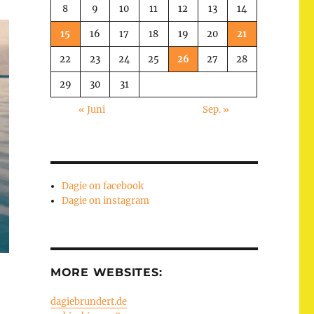
8
9
10
11
12
13
14
15
16
17
18
19
20
21
22
23
24
25
26
27
28
29
30
31
« Juni
Sep. »
Dagie on facebook
Dagie on instagram
MORE WEBSITES:
dagiebrundert.de