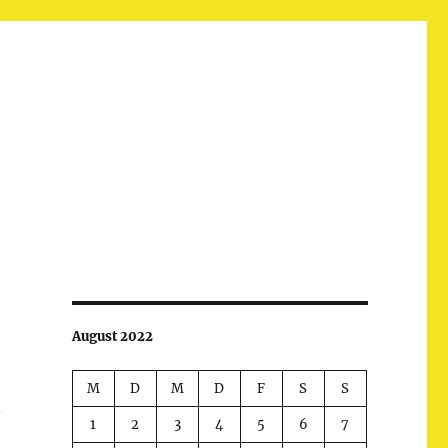
August 2022
M
D
M
D
F
S
S
n
1
2
3
4
5
6
7