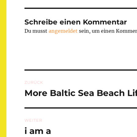
Schreibe einen Kommentar
Du musst
angemeldet
sein, um einen Kommen
Beitragsnavigation
ZURÜCK
More Baltic Sea Beach Li
Vorheriger
Beitrag:
WEITER
i am a
Nächster