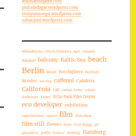
wabisabisuper8.com
pinholedagie.wordpress.com
yumyumsoups.wordpress.com
odeanjuni.wordpress.com
autumn
Admiralbrücke
A Flock Of Flickers
Agfa
beach
balcony
Baltic Sea
Bahnhof
Berlin
Bocchigliero
Bernd
Bochum
caffenol
Bruder
Calabria
bus stop
California
cat
cinema
coffee
colours
Echo Park Film Center
darkroom
Easter
eco developer
exhibition
film
experimental
film show
expired
film still
flowers
Fort Bragg
forest
gif
Hamburg
Greece
glass photo
graffiti
Göteborg