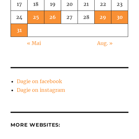
17
18
19
20
21
22
23
24
25
26
27
28
29
30
31
« Mai
Aug. »
Dagie on facebook
Dagie on instagram
MORE WEBSITES: