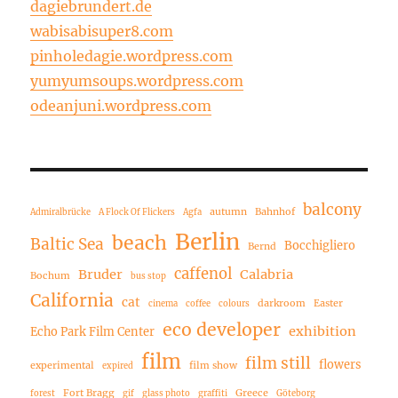
dagiebrundert.de
wabisabisuper8.com
pinholedagie.wordpress.com
yumyumsoups.wordpress.com
odeanjuni.wordpress.com
balcony
autumn
Bahnhof
Admiralbrücke
A Flock Of Flickers
Agfa
Berlin
beach
Baltic Sea
Bocchigliero
Bernd
caffenol
Bruder
Calabria
Bochum
bus stop
California
cat
darkroom
Easter
cinema
coffee
colours
eco developer
exhibition
Echo Park Film Center
film
film still
flowers
experimental
film show
expired
Fort Bragg
Greece
forest
gif
glass photo
graffiti
Göteborg