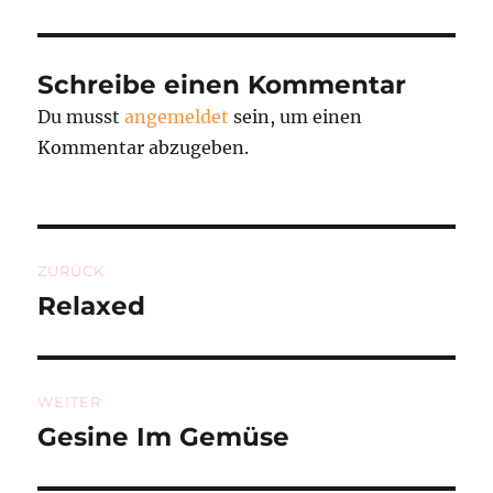
Schreibe einen Kommentar
Du musst
angemeldet
sein, um einen
Kommentar abzugeben.
Beitragsnavigation
ZURÜCK
Relaxed
Vorheriger
Beitrag:
WEITER
Gesine Im Gemüse
Nächster
Beitrag: