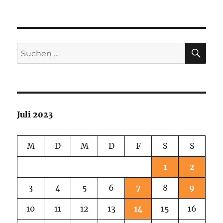
SU
Suchen
nach:
Juli 2023
M
D
M
D
F
S
S
1
2
3
4
5
6
7
8
9
10
11
12
13
14
15
16