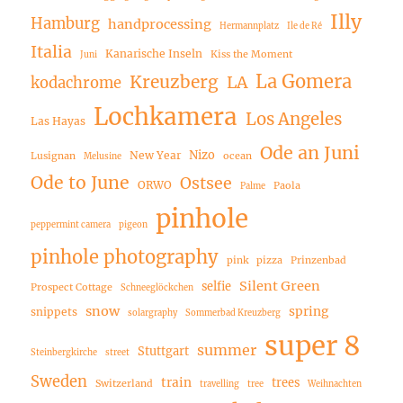
Illy
Hamburg
handprocessing
Hermannplatz
Ile de Ré
Italia
Kanarische Inseln
Kiss the Moment
Juni
La Gomera
Kreuzberg
LA
kodachrome
Lochkamera
Los Angeles
Las Hayas
Ode an Juni
Nizo
New Year
Lusignan
ocean
Melusine
Ode to June
Ostsee
ORWO
Paola
Palme
pinhole
peppermint camera
pigeon
pinhole photography
pink
pizza
Prinzenbad
Silent Green
selfie
Prospect Cottage
Schneeglöckchen
snow
spring
snippets
solargraphy
Sommerbad Kreuzberg
super 8
summer
Stuttgart
Steinbergkirche
street
Sweden
train
trees
Switzerland
travelling
tree
Weihnachten