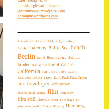
wabisabisuper8.com
pinholedagie.wordpress.com
yumyumsoups.wordpress.com
odeanjuni.wordpress.com
autumn
Admiralbrücke
A Flock Of Flickers
Agfa
beach
balcony
Baltic Sea
Bahnhof
Berlin
Bocchigliero
Bochum
Bernd
caffenol
Bruder
Calabria
bus stop
California
cat
cinema
coffee
colours
Echo Park Film Center
darkroom
Easter
Dresden
eco developer
exhibition
film
experimental
film show
expired
film still
flowers
Fort Bragg
forest
gif
Hamburg
Greece
glass photo
graffiti
Göteborg