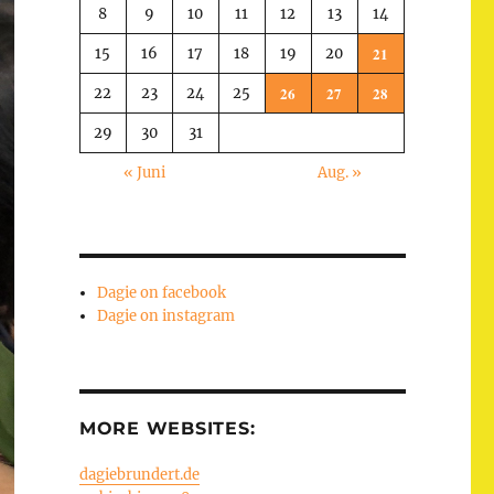
8
9
10
11
12
13
14
21
15
16
17
18
19
20
26
27
28
22
23
24
25
29
30
31
« Juni
Aug. »
Dagie on facebook
Dagie on instagram
MORE WEBSITES:
dagiebrundert.de