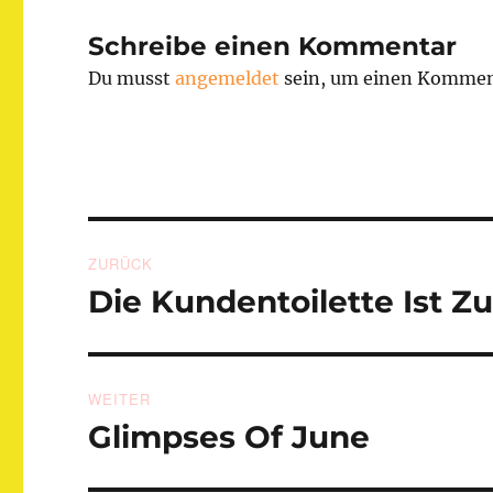
Schreibe einen Kommentar
Du musst
angemeldet
sein, um einen Kommen
Beitragsnavigation
ZURÜCK
Die Kundentoilette Ist Zu
Vorheriger
Beitrag:
WEITER
Glimpses Of June
Nächster
Beitrag: