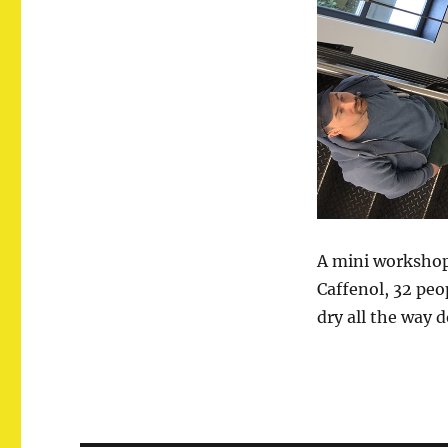
A mini workshop
Caffenol, 32 peo
dry all the way 