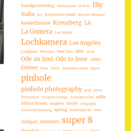
Illy
handprocessing
Hermannplatz
Ile de Ré
Italia
Kanarische Inseln
Kiss the Moment
Juni
Kreuzberg
LA
kodachrome
La Gomera
Las Hayas
Lochkamera
Los Angeles
Nizo
Lusignan
New Year
Melusine
ocean
Ode an Juni
Ode to June
ORWO
Ostsee
Paola
Palme
peppermint camera
pigeon
pinhole
pinhole photography
pink
pizza
selfie
Prinzenbad
Prospect Cottage
Schneeglöckchen
Silent Green
snow
snippets
solargraphy
spring
Sommerbad Kreuzberg
Steinbergkirche
street
super 8
summer
Stuttgart
Sweden
trees