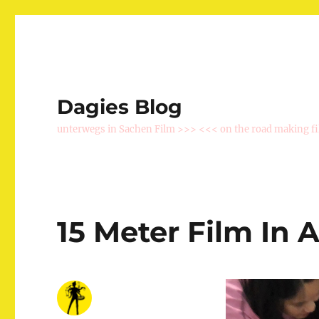
Dagies Blog
unterwegs in Sachen Film >>> <<< on the road making f
15 Meter Film In A