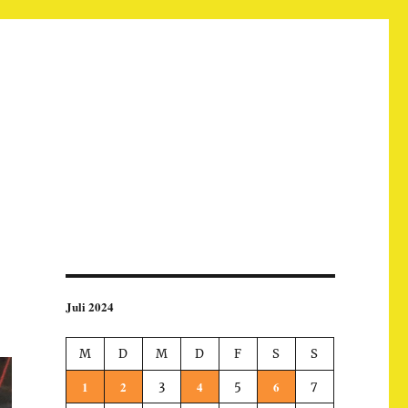
Juli 2024
M
D
M
D
F
S
S
1
2
4
6
3
5
7