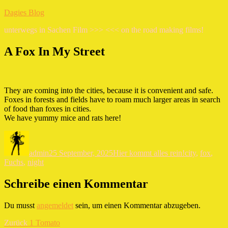
Zum
Dagies Blog
Inhalt
unterwegs in Sachen Film >>> <<< on the road making films!
springen
A Fox In My Street
They are coming into the cities, because it is convenient and safe.
Foxes in forests and fields have to roam much larger areas in search
of food than foxes in cities.
We have yummy mice and rats here!
Autor
Veröffentlicht
Kategorien
Schlagwörter
am
admin
25 September, 2025
Hier kommt alles rein!
city
,
fox
,
Fuchs
,
night
Schreibe einen Kommentar
Du musst
angemeldet
sein, um einen Kommentar abzugeben.
Beitragsnavigation
Vorheriger
Zurück
1 Tomato