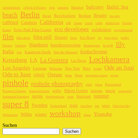
balcony
Baltic Sea
autumn
Bahnhof
Admiralbrücke
A Flock Of Flickers
Agfa
Berlin
beach
Bruder
Bocchigliero
Bochum
Bernd
bus stop
California
caffenol
Calabria
cat
darkroom
cinema
clouds
coffee
Dresden
eco developer
exhibition
Echo Park Film Center
Easter
experimental
film
film still
flowers
film show
Fort Bragg
forest
gif
glass photo
graffiti
Illy
Hamburg
handprocessing
Greece
Göteborg
Hermannplatz
Ile de Ré
Italia
kodachrome
Kanarische Inseln
Kiss the Moment
Juni
Lochkamera
La Gomera
Kreuzberg
LA
Las Hayas
Ode an Juni
Los Angeles
Lusignan
New Year
Nizo
Melusine
ocean
Ode to June
Ostsee
ORWO
Paola
Palme
peppermint camera
pigeon
pinhole
pinhole photography
pink
pizza
Prinzenbad
Silent Green
snow
selfie
snippets
Prospect Cottage
Schneeglöckchen
solargraphy
summer
spring
Stuttgart
Sommerbad Kreuzberg
Steinbergkirche
street
super 8
Sweden
train
trees
Switzerland
travelling
tree
Valle Gran Rey
workshop
Youtube
winter
Willits
xmas
Weihnachten
Suchen
Suchen