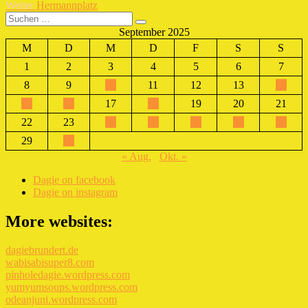
Nächster
Beitrag:
Weiter
Hermannplatz
Suchen
Beitrag:
Suchen
nach:
September 2025
M
D
M
D
F
S
S
1
2
3
4
5
6
7
8
9
10
11
12
13
14
15
16
17
18
19
20
21
22
23
24
25
26
27
28
29
30
« Aug.
Okt. »
Dagie on facebook
Dagie on instagram
More websites:
dagiebrundert.de
wabisabisuper8.com
pinholedagie.wordpress.com
yumyumsoups.wordpress.com
odeanjuni.wordpress.com