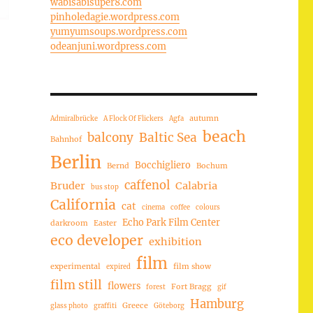
wabisabisuper8.com
pinholedagie.wordpress.com
yumyumsoups.wordpress.com
odeanjuni.wordpress.com
autumn
Admiralbrücke
A Flock Of Flickers
Agfa
beach
balcony
Baltic Sea
Bahnhof
Berlin
Bocchigliero
Bernd
Bochum
caffenol
Bruder
Calabria
bus stop
California
cat
cinema
coffee
colours
Echo Park Film Center
darkroom
Easter
eco developer
exhibition
film
experimental
film show
expired
film still
flowers
Fort Bragg
forest
gif
Hamburg
Greece
glass photo
graffiti
Göteborg