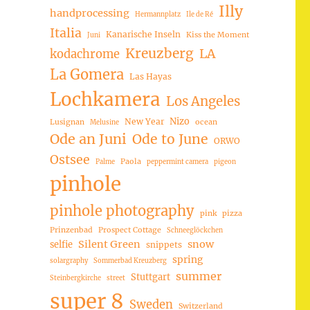
Illy
handprocessing
Hermannplatz
Ile de Ré
Italia
Kanarische Inseln
Kiss the Moment
Juni
Kreuzberg
LA
kodachrome
La Gomera
Las Hayas
Lochkamera
Los Angeles
Nizo
New Year
Lusignan
ocean
Melusine
Ode an Juni
Ode to June
ORWO
Ostsee
Paola
Palme
peppermint camera
pigeon
pinhole
pinhole photography
pink
pizza
Prinzenbad
Prospect Cottage
Schneeglöckchen
Silent Green
snow
selfie
snippets
spring
solargraphy
Sommerbad Kreuzberg
summer
Stuttgart
Steinbergkirche
street
super 8
Sweden
Switzerland