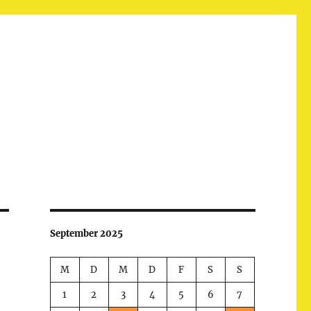
September 2025
M
D
M
D
F
S
S
1
2
3
4
5
6
7