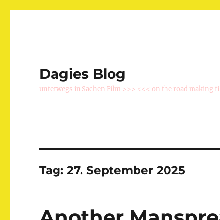
Dagies Blog
unterwegs in Sachen Film >>> <<< on the road making f
Tag:
27. September 2025
Another Manspre