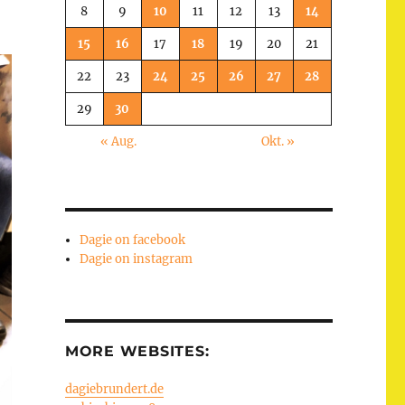
8
9
10
11
12
13
14
15
16
17
18
19
20
21
22
23
24
25
26
27
28
29
30
« Aug.
Okt. »
Dagie on facebook
Dagie on instagram
MORE WEBSITES:
dagiebrundert.de