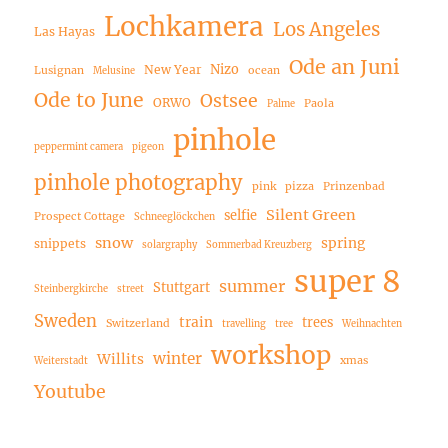
Lochkamera
Los Angeles
Las Hayas
Ode an Juni
Nizo
New Year
Lusignan
ocean
Melusine
Ode to June
Ostsee
ORWO
Paola
Palme
pinhole
peppermint camera
pigeon
pinhole photography
pink
pizza
Prinzenbad
Silent Green
selfie
Prospect Cottage
Schneeglöckchen
snow
spring
snippets
solargraphy
Sommerbad Kreuzberg
super 8
summer
Stuttgart
Steinbergkirche
street
Sweden
train
trees
Switzerland
travelling
tree
Weihnachten
workshop
winter
Willits
xmas
Weiterstadt
Youtube