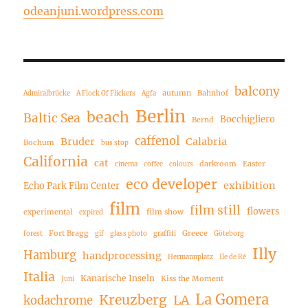
odeanjuni.wordpress.com
balcony
autumn
Bahnhof
Admiralbrücke
A Flock Of Flickers
Agfa
Berlin
beach
Baltic Sea
Bocchigliero
Bernd
caffenol
Bruder
Calabria
Bochum
bus stop
California
cat
darkroom
Easter
cinema
coffee
colours
eco developer
exhibition
Echo Park Film Center
film
film still
flowers
experimental
film show
expired
Fort Bragg
Greece
forest
gif
glass photo
graffiti
Göteborg
Illy
Hamburg
handprocessing
Hermannplatz
Ile de Ré
Italia
Kanarische Inseln
Kiss the Moment
Juni
La Gomera
Kreuzberg
LA
kodachrome