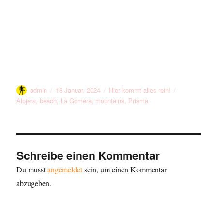
Autor
Veröffentlicht
Kategorien
Schlagwörter
admin
18 Januar, 2024
Hier kommt alles rein!
am
Alojera
,
beach
,
La Gomera
,
mountains
,
Prisma
Schreibe einen Kommentar
Du musst
angemeldet
sein, um einen Kommentar
abzugeben.