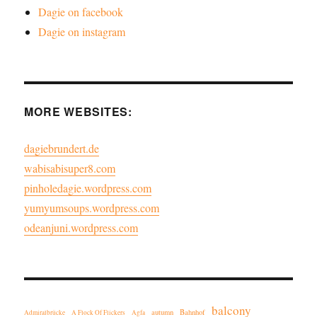
Dagie on facebook
Dagie on instagram
MORE WEBSITES:
dagiebrundert.de
wabisabisuper8.com
pinholedagie.wordpress.com
yumyumsoups.wordpress.com
odeanjuni.wordpress.com
balcony
autumn
Bahnhof
Admiralbrücke
A Flock Of Flickers
Agfa