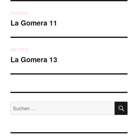
Beitragsnavigation
ZURÜCK
La Gomera 11
Vorheriger
Beitrag:
WEITER
La Gomera 13
Nächster
Beitrag:
SU
Suchen
nach: