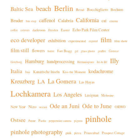
Berlin
beach
Baltic Sea
Bocchigliero
Bochum
Bernd
California
caffenol
Bruder
Calabria
cat
bus stop
cinema
Echo Park Film Center
darkroom
Easter
coffee
colours
Dresden
film
eco developer
exhibition
experimental
film show
expired
film still
flowers
Fort Bragg
Greece
forest
gif
glass photo
graffiti
Illy
Hamburg
handprocessing
Göteborg
Hermannplatz
Ile de Ré
Italia
kodachrome
Kanarische Inseln
Kiss the Moment
Juni
La Gomera
Kreuzberg
LA
Las Hayas
Lochkamera
Los Angeles
Lusignan
Melusine
Ode an Juni
Ode to June
New Year
Nizo
ORWO
ocean
pinhole
Ostsee
Paola
Palme
peppermint camera
pigeon
pinhole photography
pink
pizza
Prinzenbad
Prospect Cottage