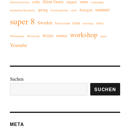
Silent Green
snow
selfie
snippets
Schneeglöckchen
solargraphy
summer
spring
Stuttgart
Sommerbad Kreuzberg
Steinbergkirche
street
super 8
Sweden
train
trees
Switzerland
travelling
workshop
winter
Willits
xmas
Weihnachten
Weiterstadt
Youtube
Suchen
SUCHEN
META