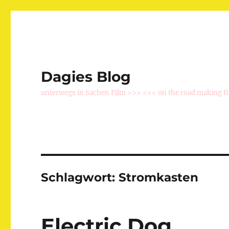
Dagies Blog
unterwegs in Sachen Film >>> <<< on the road making f
Schlagwort:
Stromkasten
Electric Dog