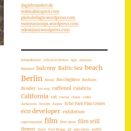
dagiebrundert.de
wabisabisuper8.com
pinholedagie.wordpress.com
yumyumsoups.wordpress.com
odeanjuni.wordpress.com
autumn
Admiralbrücke
A Flock Of Flickers
Agfa
beach
balcony
Baltic Sea
Bahnhof
Berlin
Bocchigliero
Bochum
Bernd
caffenol
Bruder
Calabria
bus stop
California
cat
cinema
clouds
coffee
Echo Park Film Center
darkroom
Easter
Dresden
eco developer
exhibition
film
film still
experimental
film show
flowers
Fort Bragg
forest
gif
glass photo
graffiti