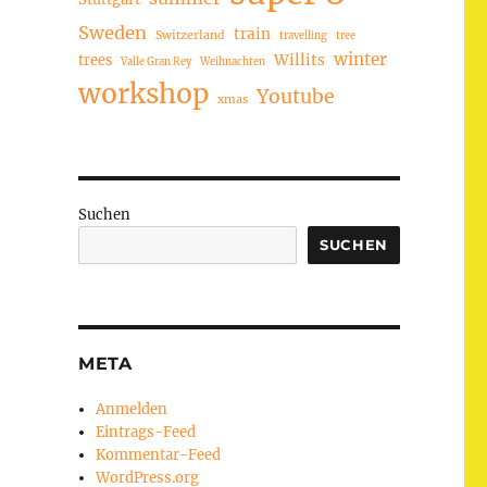
Sweden
train
Switzerland
travelling
tree
winter
trees
Willits
Valle Gran Rey
Weihnachten
workshop
Youtube
xmas
Suchen
SUCHEN
META
Anmelden
Eintrags-Feed
Kommentar-Feed
WordPress.org