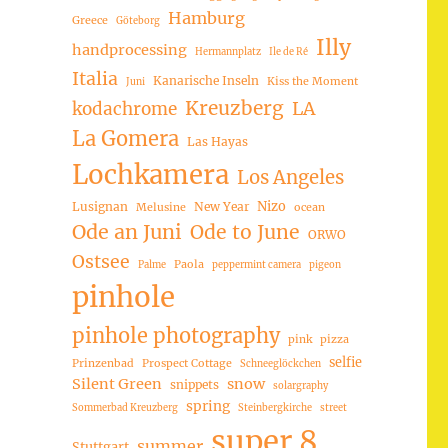
Hamburg
Greece
Göteborg
Illy
handprocessing
Hermannplatz
Ile de Ré
Italia
Kanarische Inseln
Kiss the Moment
Juni
Kreuzberg
LA
kodachrome
La Gomera
Las Hayas
Lochkamera
Los Angeles
Nizo
Lusignan
New Year
Melusine
ocean
Ode an Juni
Ode to June
ORWO
Ostsee
Paola
Palme
peppermint camera
pigeon
pinhole
pinhole photography
pink
pizza
selfie
Prinzenbad
Prospect Cottage
Schneeglöckchen
Silent Green
snow
snippets
solargraphy
spring
Sommerbad Kreuzberg
Steinbergkirche
street
super 8
summer
Stuttgart