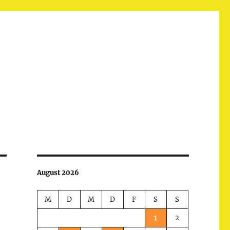
August 2026
M
D
M
D
F
S
S
1
2