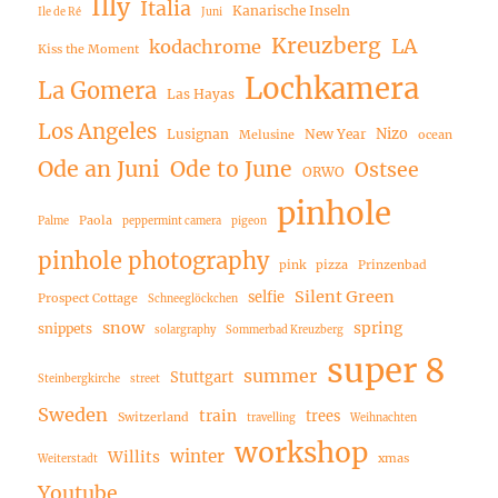
Illy
Italia
Kanarische Inseln
Ile de Ré
Juni
Kreuzberg
LA
kodachrome
Kiss the Moment
Lochkamera
La Gomera
Las Hayas
Los Angeles
Nizo
Lusignan
New Year
Melusine
ocean
Ode an Juni
Ode to June
Ostsee
ORWO
pinhole
Paola
Palme
peppermint camera
pigeon
pinhole photography
pink
pizza
Prinzenbad
Silent Green
selfie
Prospect Cottage
Schneeglöckchen
snow
spring
snippets
solargraphy
Sommerbad Kreuzberg
super 8
summer
Stuttgart
Steinbergkirche
street
Sweden
train
trees
Switzerland
travelling
Weihnachten
workshop
winter
Willits
xmas
Weiterstadt
Youtube