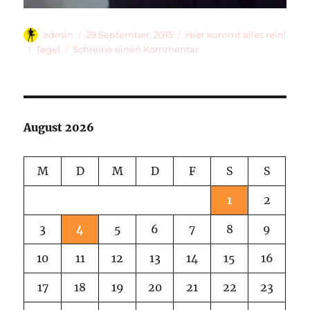
Autor
Veröffentlicht
Kategorien
admin
29 September, 2015
Hier kommt alles rein!
am
Schlagwörter
zu
Tegel
Schreibe einen Kommentar
Tegel
…
August 2026
M
D
M
D
F
S
S
1
2
3
4
5
6
7
8
9
10
11
12
13
14
15
16
17
18
19
20
21
22
23