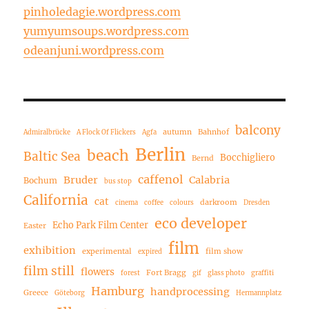
pinholedagie.wordpress.com
yumyumsoups.wordpress.com
odeanjuni.wordpress.com
balcony
autumn
Bahnhof
Admiralbrücke
A Flock Of Flickers
Agfa
Berlin
beach
Baltic Sea
Bocchigliero
Bernd
caffenol
Bruder
Calabria
Bochum
bus stop
California
cat
darkroom
cinema
coffee
colours
Dresden
eco developer
Echo Park Film Center
Easter
film
exhibition
experimental
film show
expired
film still
flowers
Fort Bragg
forest
gif
glass photo
graffiti
Hamburg
handprocessing
Greece
Göteborg
Hermannplatz