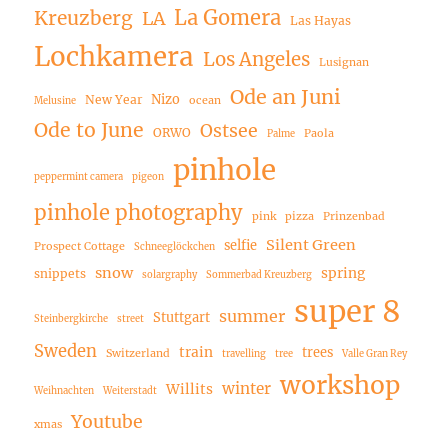
La Gomera
Kreuzberg
LA
Las Hayas
Lochkamera
Los Angeles
Lusignan
Ode an Juni
Nizo
New Year
ocean
Melusine
Ode to June
Ostsee
ORWO
Paola
Palme
pinhole
peppermint camera
pigeon
pinhole photography
pink
pizza
Prinzenbad
Silent Green
selfie
Prospect Cottage
Schneeglöckchen
snow
spring
snippets
solargraphy
Sommerbad Kreuzberg
super 8
summer
Stuttgart
Steinbergkirche
street
Sweden
train
trees
Switzerland
travelling
tree
Valle Gran Rey
workshop
winter
Willits
Weihnachten
Weiterstadt
Youtube
xmas