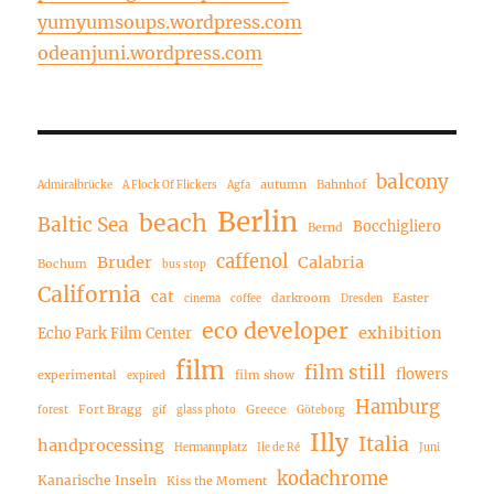
yumyumsoups.wordpress.com
odeanjuni.wordpress.com
balcony
autumn
Bahnhof
Admiralbrücke
A Flock Of Flickers
Agfa
Berlin
beach
Baltic Sea
Bocchigliero
Bernd
caffenol
Bruder
Calabria
Bochum
bus stop
California
cat
darkroom
Easter
cinema
coffee
Dresden
eco developer
exhibition
Echo Park Film Center
film
film still
flowers
experimental
film show
expired
Hamburg
Fort Bragg
Greece
forest
gif
glass photo
Göteborg
Illy
Italia
handprocessing
Hermannplatz
Ile de Ré
Juni
kodachrome
Kanarische Inseln
Kiss the Moment