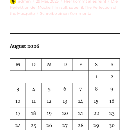
Autor
Veröffentlicht
Kategorien
Schlagwör
admin
29 Mai, 2023
Hier kommt alles rein!
Die
am
Perfektion der Mücke
,
film still
,
super 8
,
The Perfection of
zu
the Mosquito
Schreibe einen Kommentar
Ein
Husch
Von
Einem
Filmbild
August 2026
M
D
M
D
F
S
S
1
2
3
4
5
6
7
8
9
10
11
12
13
14
15
16
17
18
19
20
21
22
23
24
25
26
27
28
29
30