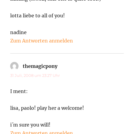
lotta liebe to all of you!
nadine
Zum Antworten anmelden
themagicpony
sagt:
31 Juli, 2008 um 23:27 Uhr
I ment:
lisa, paolo! play her a welcome!
i´m sure you will!
Zum Antworten anmelden