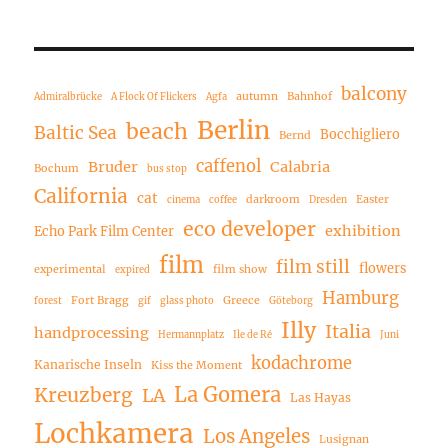
balcony
autumn
Bahnhof
Admiralbrücke
A Flock Of Flickers
Agfa
Berlin
beach
Baltic Sea
Bocchigliero
Bernd
caffenol
Bruder
Calabria
Bochum
bus stop
California
cat
darkroom
Easter
cinema
coffee
Dresden
eco developer
exhibition
Echo Park Film Center
film
film still
flowers
experimental
film show
expired
Hamburg
Fort Bragg
Greece
forest
gif
glass photo
Göteborg
Illy
Italia
handprocessing
Hermannplatz
Ile de Ré
Juni
kodachrome
Kanarische Inseln
Kiss the Moment
La Gomera
Kreuzberg
LA
Las Hayas
Lochkamera
Los Angeles
Lusignan