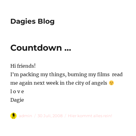
Dagies Blog
Countdown …
Hi friends!
I’m packing my things, burning my films  read
me again next week in the city of angels
l o v e
Dagie
Autor
Veröffentlicht
Kategorien
admin
30 Juli, 2008
Hier kommt alles rein!
am