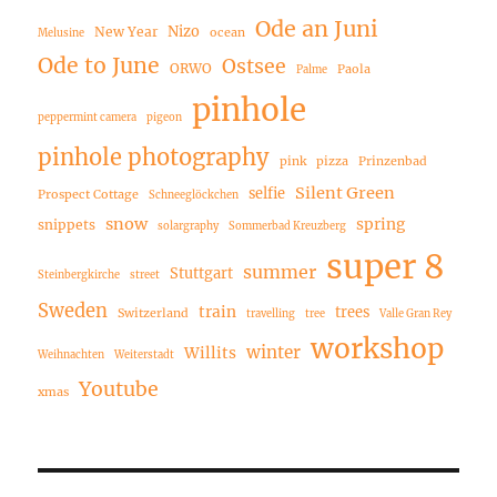
Ode an Juni
Nizo
New Year
ocean
Melusine
Ode to June
Ostsee
ORWO
Paola
Palme
pinhole
peppermint camera
pigeon
pinhole photography
pink
pizza
Prinzenbad
Silent Green
selfie
Prospect Cottage
Schneeglöckchen
snow
spring
snippets
solargraphy
Sommerbad Kreuzberg
super 8
summer
Stuttgart
Steinbergkirche
street
Sweden
train
trees
Switzerland
travelling
tree
Valle Gran Rey
workshop
winter
Willits
Weihnachten
Weiterstadt
Youtube
xmas