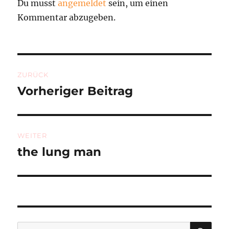
Du musst
angemeldet
sein, um einen
Kommentar abzugeben.
Beitragsnavigation
ZURÜCK
Vorheriger Beitrag
Vorheriger
Beitrag:
WEITER
the lung man
Nächster
Beitrag:
SU
Suchen