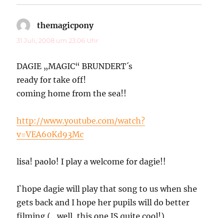
themagicpony
sagt:
31 Juli, 2008 um 23:06 Uhr
DAGIE „MAGIC“ BRUNDERT´s
ready for take off!
coming home from the sea!!
http://www.youtube.com/watch?
v=VEA60Kd93Mc
lisa! paolo! I play a welcome for dagie!!
I`hope dagie will play that song to us when she
gets back and I hope her pupils will do better
filming (…well, this one IS quite cool!)