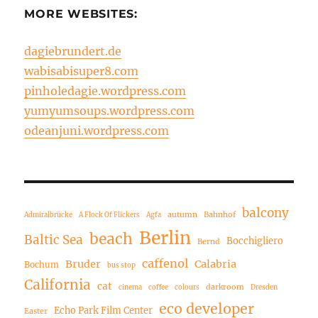
MORE WEBSITES:
dagiebrundert.de
wabisabisuper8.com
pinholedagie.wordpress.com
yumyumsoups.wordpress.com
odeanjuni.wordpress.com
balcony
autumn
Bahnhof
Admiralbrücke
A Flock Of Flickers
Agfa
Berlin
beach
Baltic Sea
Bocchigliero
Bernd
caffenol
Bruder
Calabria
Bochum
bus stop
California
cat
darkroom
cinema
coffee
colours
Dresden
eco developer
Echo Park Film Center
Easter