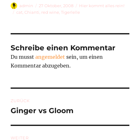
Autor
Veröffentlicht
Kategorien
admin
27 Oktober, 2008
Hier kommt alles rein!
am
Schlagwörter
cat
,
Chianti
,
red wine
,
Tigerlelle
Schreibe einen Kommentar
Du musst
angemeldet
sein, um einen
Kommentar abzugeben.
Beitragsnavigation
ZURÜCK
Ginger vs Gloom
Vorheriger
Beitrag:
WEITER