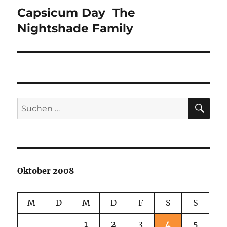
Capsicum Day  The
Nächster
Beitrag:
Nightshade Family
SU
Suchen
nach:
Oktober 2008
M
D
M
D
F
S
S
1
2
3
4
5