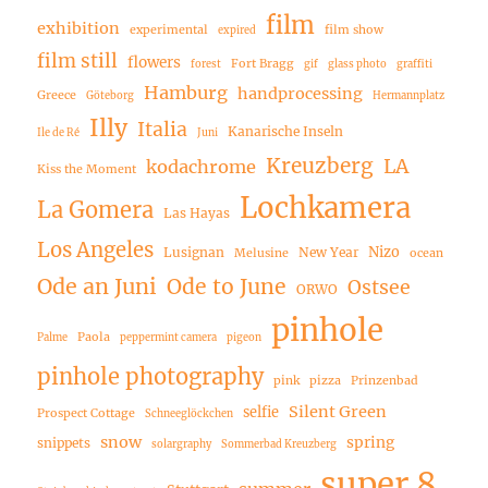
film
exhibition
experimental
film show
expired
film still
flowers
Fort Bragg
forest
gif
glass photo
graffiti
Hamburg
handprocessing
Greece
Göteborg
Hermannplatz
Illy
Italia
Kanarische Inseln
Ile de Ré
Juni
Kreuzberg
LA
kodachrome
Kiss the Moment
Lochkamera
La Gomera
Las Hayas
Los Angeles
Nizo
Lusignan
New Year
Melusine
ocean
Ode an Juni
Ode to June
Ostsee
ORWO
pinhole
Paola
Palme
peppermint camera
pigeon
pinhole photography
pink
pizza
Prinzenbad
Silent Green
selfie
Prospect Cottage
Schneeglöckchen
snow
spring
snippets
solargraphy
Sommerbad Kreuzberg
super 8