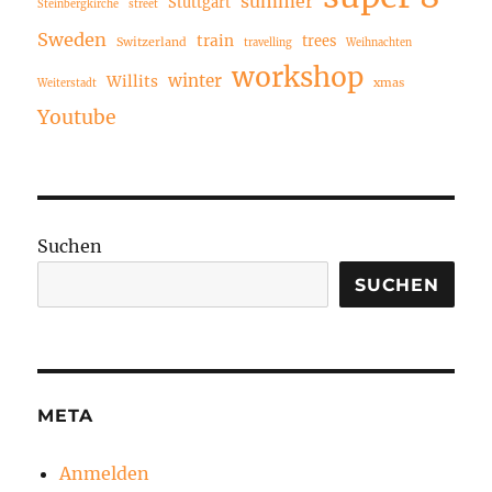
summer
Stuttgart
Steinbergkirche
street
Sweden
train
trees
Switzerland
travelling
Weihnachten
workshop
winter
Willits
xmas
Weiterstadt
Youtube
Suchen
SUCHEN
META
Anmelden