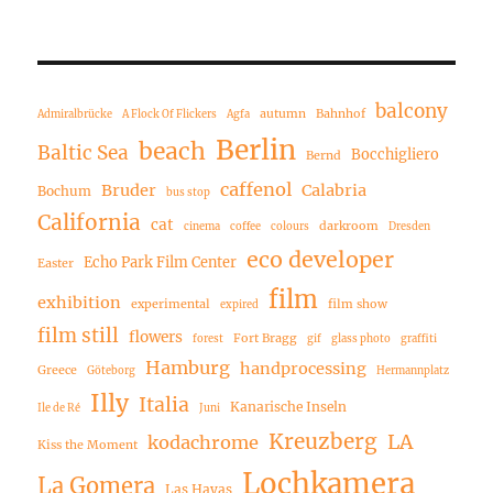
balcony
autumn
Bahnhof
Admiralbrücke
A Flock Of Flickers
Agfa
Berlin
beach
Baltic Sea
Bocchigliero
Bernd
caffenol
Bruder
Calabria
Bochum
bus stop
California
cat
darkroom
cinema
coffee
colours
Dresden
eco developer
Echo Park Film Center
Easter
film
exhibition
experimental
film show
expired
film still
flowers
Fort Bragg
forest
gif
glass photo
graffiti
Hamburg
handprocessing
Greece
Göteborg
Hermannplatz
Illy
Italia
Kanarische Inseln
Ile de Ré
Juni
Kreuzberg
LA
kodachrome
Kiss the Moment
Lochkamera
La Gomera
Las Hayas