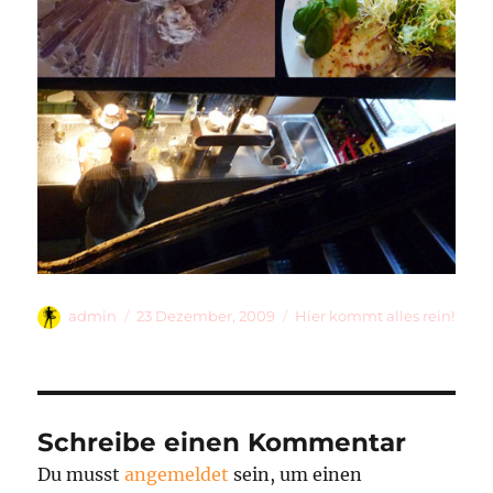
Autor
Veröffentlicht
Kategorien
admin
23 Dezember, 2009
Hier kommt alles rein!
am
Schreibe einen Kommentar
Du musst
angemeldet
sein, um einen