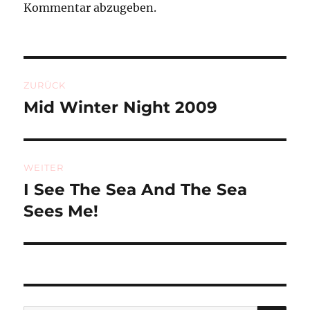
Kommentar abzugeben.
Beitragsnavigation
ZURÜCK
Mid Winter Night 2009
Vorheriger
Beitrag:
WEITER
I See The Sea And The Sea
Nächster
Beitrag:
Sees Me!