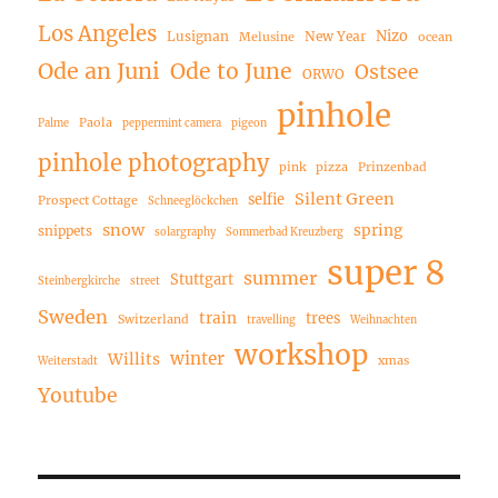
Los Angeles
Nizo
Lusignan
New Year
Melusine
ocean
Ode an Juni
Ode to June
Ostsee
ORWO
pinhole
Paola
Palme
peppermint camera
pigeon
pinhole photography
pink
pizza
Prinzenbad
Silent Green
selfie
Prospect Cottage
Schneeglöckchen
snow
spring
snippets
solargraphy
Sommerbad Kreuzberg
super 8
summer
Stuttgart
Steinbergkirche
street
Sweden
train
trees
Switzerland
travelling
Weihnachten
workshop
winter
Willits
xmas
Weiterstadt
Youtube