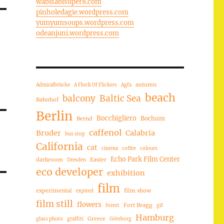
wabisabisuper8.com
pinholedagie.wordpress.com
yumyumsoups.wordpress.com
odeanjuni.wordpress.com
autumn
Admiralbrücke
A Flock Of Flickers
Agfa
beach
balcony
Baltic Sea
Bahnhof
Berlin
Bocchigliero
Bochum
Bernd
caffenol
Bruder
Calabria
bus stop
California
cat
cinema
coffee
colours
Echo Park Film Center
darkroom
Easter
Dresden
eco developer
exhibition
film
experimental
film show
expired
film still
flowers
Fort Bragg
forest
gif
Hamburg
Greece
glass photo
graffiti
Göteborg