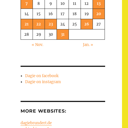
7
8
9
10
11
12
13
14
15
16
17
18
19
20
21
22
23
24
25
26
27
28
29
30
31
« Nov.
Jan. »
Dagie on facebook
Dagie on instagram
MORE WEBSITES:
dagiebrundert.de