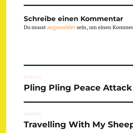
Schreibe einen Kommentar
Du musst
angemeldet
sein, um einen Kommen
Beitragsnavigation
ZURÜCK
Pling Pling Peace Attack
Vorheriger
Beitrag:
WEITER
Travelling With My Shee
Nächster
Beitrag: