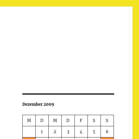
Dezember 2009
M
D
M
D
F
S
S
1
2
3
4
5
6