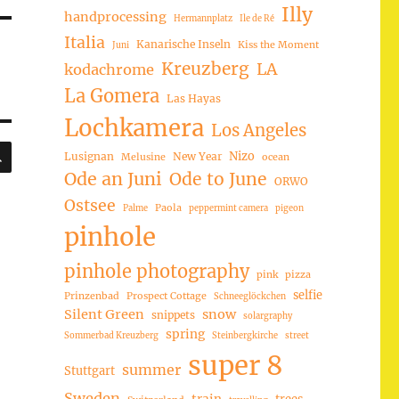
Illy
handprocessing
Hermannplatz
Ile de Ré
Italia
Kanarische Inseln
Kiss the Moment
Juni
Kreuzberg
LA
kodachrome
La Gomera
Las Hayas
Lochkamera
Los Angeles
SUCHEN
Nizo
Lusignan
New Year
Melusine
ocean
Ode an Juni
Ode to June
ORWO
Ostsee
Paola
Palme
peppermint camera
pigeon
pinhole
pinhole photography
pink
pizza
selfie
Prinzenbad
Prospect Cottage
Schneeglöckchen
Silent Green
snow
snippets
solargraphy
spring
Sommerbad Kreuzberg
Steinbergkirche
street
super 8
summer
Stuttgart
Sweden
trees