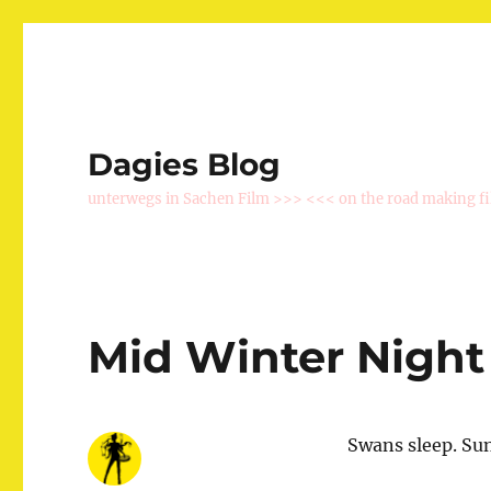
Dagies Blog
unterwegs in Sachen Film >>> <<< on the road making f
Mid Winter Night
Swans sleep. Sun