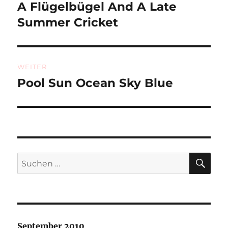
A Flügelbügel And A Late
Vorheriger
Beitrag:
Summer Cricket
WEITER
Pool Sun Ocean Sky Blue
Nächster
Beitrag:
SU
Suchen
nach:
September 2010