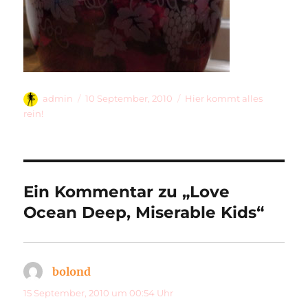
Autor
Veröffentlicht
Kategorien
admin
10 September, 2010
Hier kommt alles
am
rein!
Ein Kommentar zu „Love
Ocean Deep, Miserable Kids“
bolond
sagt:
15 September, 2010 um 00:54 Uhr