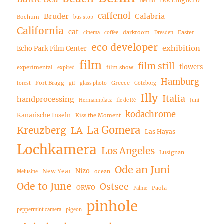
Bernd
caffenol
Bruder
Calabria
Bochum
bus stop
California
cat
darkroom
Easter
cinema
coffee
Dresden
eco developer
exhibition
Echo Park Film Center
film
film still
flowers
experimental
film show
expired
Hamburg
Fort Bragg
Greece
forest
gif
glass photo
Göteborg
Illy
Italia
handprocessing
Hermannplatz
Ile de Ré
Juni
kodachrome
Kanarische Inseln
Kiss the Moment
La Gomera
Kreuzberg
LA
Las Hayas
Lochkamera
Los Angeles
Lusignan
Ode an Juni
Nizo
New Year
ocean
Melusine
Ode to June
Ostsee
ORWO
Paola
Palme
pinhole
peppermint camera
pigeon