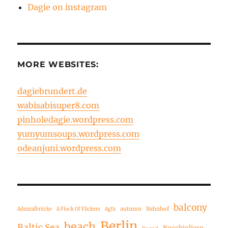
Dagie on instagram
MORE WEBSITES:
dagiebrundert.de
wabisabisuper8.com
pinholedagie.wordpress.com
yumyumsoups.wordpress.com
odeanjuni.wordpress.com
balcony
autumn
Bahnhof
Admiralbrücke
A Flock Of Flickers
Agfa
Berlin
beach
Baltic Sea
Bocchigliero