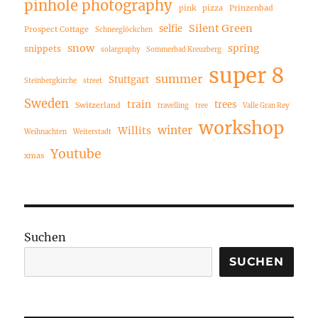
pinhole photography
pink
pizza
Prinzenbad
Silent Green
selfie
Prospect Cottage
Schneeglöckchen
snow
spring
snippets
solargraphy
Sommerbad Kreuzberg
super 8
summer
Stuttgart
Steinbergkirche
street
Sweden
train
trees
Switzerland
travelling
tree
Valle Gran Rey
workshop
winter
Willits
Weihnachten
Weiterstadt
Youtube
xmas
Suchen
SUCHEN