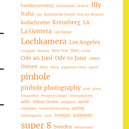
Illy
handprocessing
Hermannplatz
Ile de Ré
Italia
Kanarische Inseln
Kiss the Moment
Juni
Kreuzberg
LA
kodachrome
La Gomera
Las Hayas
Lochkamera
Los Angeles
Nizo
New Year
Lusignan
ocean
Melusine
Ode an Juni
Ode to June
ORWO
Ostsee
Paola
Palme
peppermint camera
pigeon
pinhole
pinhole photography
pink
pizza
Prinzenbad
Prospect Cottage
Schneeglöckchen
Silent Green
snow
selfie
snippets
spring
solargraphy
Sommerbad Kreuzberg
summer
Stuttgart
Steinbergkirche
street
super 8
Sweden
Switzerland