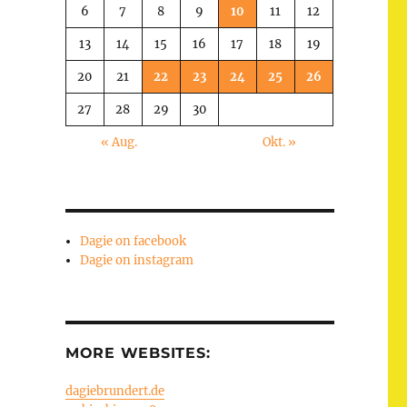
6
7
8
9
10
11
12
13
14
15
16
17
18
19
20
21
22
23
24
25
26
27
28
29
30
« Aug.
Okt. »
Dagie on facebook
Dagie on instagram
MORE WEBSITES:
dagiebrundert.de