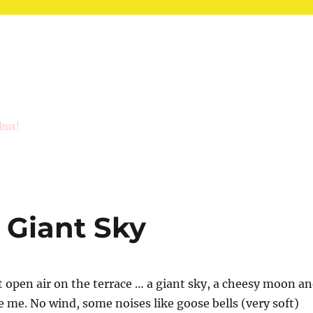
ilms!
 Giant Sky
pt open air on the terrace … a giant sky, a cheesy moon a
 me. No wind, some noises like goose bells (very soft)