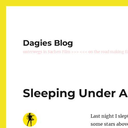
Dagies Blog
unterwegs in Sachen Film >>> <<< on the road making f
Sleeping Under A
Last night I sle
some stars above