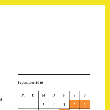
September 2010
M
D
M
D
F
S
S
nd
1
2
3
4
5