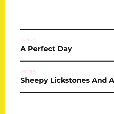
Beitragsnavigation
ZURÜCK
A Perfect Day
Vorheriger
Beitrag:
WEITER
Sheepy Lickstones And 
Nächster
Beitrag: