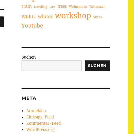
train
trees
travelling
tree
Weihnachten
Weiterstadt
workshop
winter
Willits
xmas
SUCHEN
Youtube
Suchen
SUCHEN
META
Anmelden
Eintrags-Feed
Kommentar-Feed
WordPress.org