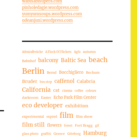
wabisabisuper8.com
pinholedagie.wordpress.com
yumyumsoups.wordpress.com
odeanjuni.wordpress.com
autumn
Admiralbrücke
A Flock Of Flickers
Agfa
beach
balcony
Baltic Sea
Bahnhof
Berlin
Bocchigliero
Bernd
Bochum
caffenol
Bruder
Calabria
bus stop
California
cat
cinema
coffee
colours
Echo Park Film Center
darkroom
Easter
eco developer
exhibition
film
experimental
film show
expired
film still
flowers
Fort Bragg
forest
gif
Hamburg
Greece
glass photo
graffiti
Göteborg