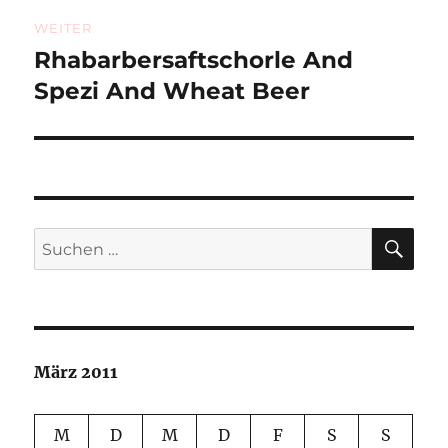
WEITER
Rhabarbersaftschorle And
Nächster
Beitrag:
Spezi And Wheat Beer
SU
Suchen
nach:
März 2011
M
D
M
D
F
S
S