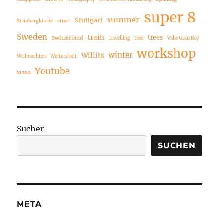
super 8
summer
Stuttgart
Steinbergkirche
street
Sweden
train
trees
Switzerland
travelling
tree
Valle Gran Rey
workshop
winter
Willits
Weihnachten
Weiterstadt
Youtube
xmas
Suchen
SUCHEN
META