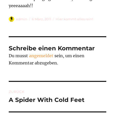
yeeeaaaah!!
Autor
Veröffentlicht
Kategorien
admin
6 März, 2011
Hier kommt alles rein!
am
Schreibe einen Kommentar
Du musst
angemeldet
sein, um einen
Kommentar abzugeben.
Beitragsnavigation
ZURÜCK
A Spider With Cold Feet
Vorheriger
Beitrag: