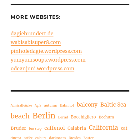
MORE WEBSITES:
dagiebrundert.de
wabisabisuper8.com
pinholedagie.wordpress.com
yumyumsoups.wordpress.com
odeanjuni.wordpress.com
balcony
Baltic Sea
autumn
Bahnhof
Admiralbrücke
Agfa
Berlin
beach
Bocchigliero
Bochum
Bernd
California
caffenol
Bruder
Calabria
cat
bus stop
darkroom
Easter
cinema
coffee
colours
Dresden