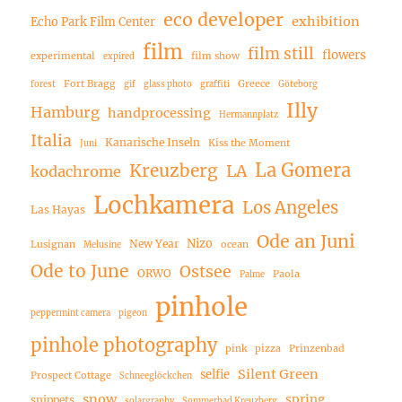
eco developer
exhibition
Echo Park Film Center
film
film still
flowers
experimental
film show
expired
Fort Bragg
Greece
forest
gif
glass photo
graffiti
Göteborg
Illy
Hamburg
handprocessing
Hermannplatz
Italia
Kanarische Inseln
Kiss the Moment
Juni
La Gomera
Kreuzberg
LA
kodachrome
Lochkamera
Los Angeles
Las Hayas
Ode an Juni
Nizo
New Year
Lusignan
ocean
Melusine
Ode to June
Ostsee
ORWO
Paola
Palme
pinhole
peppermint camera
pigeon
pinhole photography
pink
pizza
Prinzenbad
Silent Green
selfie
Prospect Cottage
Schneeglöckchen
snow
spring
snippets
solargraphy
Sommerbad Kreuzberg