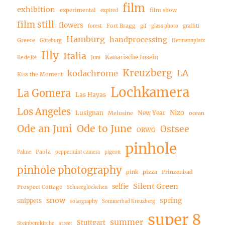
film
exhibition
experimental
film show
expired
film still
flowers
Fort Bragg
forest
gif
glass photo
graffiti
Hamburg
handprocessing
Greece
Göteborg
Hermannplatz
Illy
Italia
Kanarische Inseln
Ile de Ré
Juni
Kreuzberg
LA
kodachrome
Kiss the Moment
Lochkamera
La Gomera
Las Hayas
Los Angeles
Nizo
Lusignan
New Year
Melusine
ocean
Ode an Juni
Ode to June
Ostsee
ORWO
pinhole
Paola
Palme
peppermint camera
pigeon
pinhole photography
pink
pizza
Prinzenbad
Silent Green
selfie
Prospect Cottage
Schneeglöckchen
snow
spring
snippets
solargraphy
Sommerbad Kreuzberg
super 8
summer
Stuttgart
Steinbergkirche
street