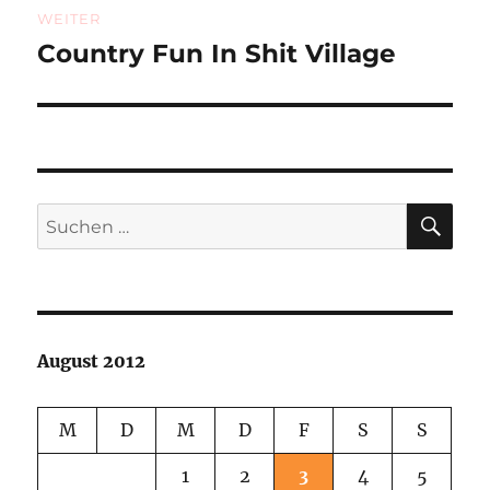
WEITER
Country Fun In Shit Village
Nächster
Beitrag:
SU
Suchen
nach:
August 2012
M
D
M
D
F
S
S
1
2
3
4
5