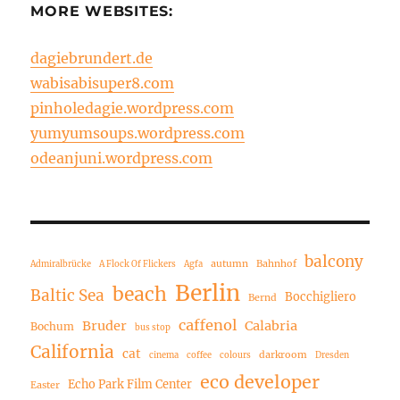
MORE WEBSITES:
dagiebrundert.de
wabisabisuper8.com
pinholedagie.wordpress.com
yumyumsoups.wordpress.com
odeanjuni.wordpress.com
balcony
autumn
Bahnhof
Admiralbrücke
A Flock Of Flickers
Agfa
Berlin
beach
Baltic Sea
Bocchigliero
Bernd
caffenol
Bruder
Calabria
Bochum
bus stop
California
cat
darkroom
cinema
coffee
colours
Dresden
eco developer
Echo Park Film Center
Easter