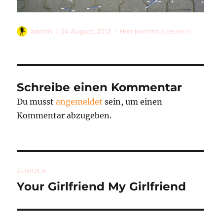
Autor
Veröffentlicht
Kategorien
admin
24 August, 2012
Hier kommt alles rein!
am
Schreibe einen Kommentar
Du musst
angemeldet
sein, um einen
Kommentar abzugeben.
Beitragsnavigation
ZURÜCK
Your Girlfriend My Girlfriend
Vorheriger
Beitrag: