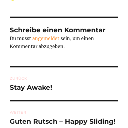
am
Schreibe einen Kommentar
Du musst
angemeldet
sein, um einen
Kommentar abzugeben.
Beitragsnavigation
ZURÜCK
Stay Awake!
Vorheriger
Beitrag:
WEITER
Guten Rutsch – Happy Sliding!
Nächster