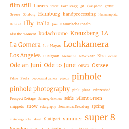
film still
flowers
Fort Bragg
forest
gif
glass photo
graffiti
Hamburg
handprocessing
Greece
Göteborg
Hermannplatz
Illy
Italia
Kanarische Inseln
Ile de Ré
Juni
Kreuzberg
LA
kodachrome
Kiss the Moment
Lochkamera
La Gomera
Las Hayas
Los Angeles
Nizo
Lusignan
New Year
Melusine
ocean
Ode an Juni
Ode to June
Ostsee
ORWO
pinhole
Paola
Palme
peppermint camera
pigeon
pinhole photography
pink
pizza
Prinzenbad
Silent Green
selfie
Prospect Cottage
Schneeglöckchen
snow
spring
snippets
solargraphy
Sommerbad Kreuzberg
super 8
summer
Stuttgart
Steinbergkirche
street
Sweden