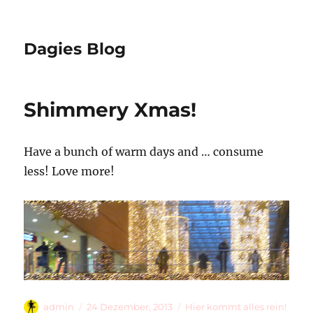
Dagies Blog
Shimmery Xmas!
Have a bunch of warm days and … consume
less! Love more!
Autor
Veröffentlicht
Kategorien
admin
24 Dezember, 2013
Hier kommt alles rein!