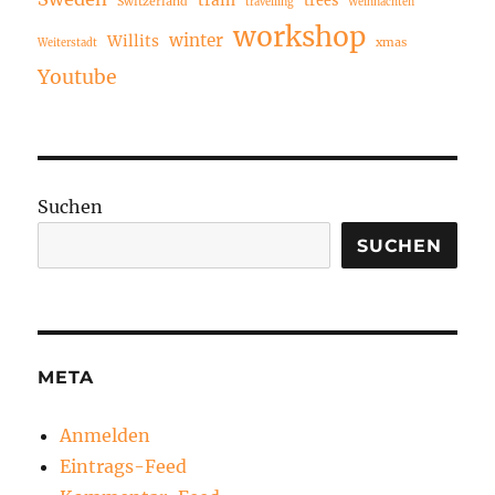
train
trees
Switzerland
travelling
Weihnachten
workshop
winter
Willits
xmas
Weiterstadt
Youtube
Suchen
SUCHEN
META
Anmelden
Eintrags-Feed