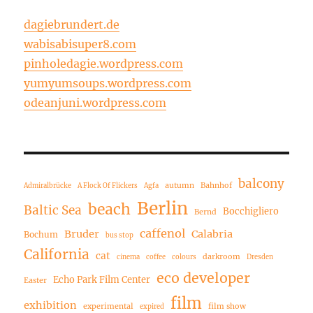
dagiebrundert.de
wabisabisuper8.com
pinholedagie.wordpress.com
yumyumsoups.wordpress.com
odeanjuni.wordpress.com
balcony
autumn
Bahnhof
Admiralbrücke
A Flock Of Flickers
Agfa
Berlin
beach
Baltic Sea
Bocchigliero
Bernd
caffenol
Bruder
Calabria
Bochum
bus stop
California
cat
darkroom
cinema
coffee
colours
Dresden
eco developer
Echo Park Film Center
Easter
film
exhibition
experimental
film show
expired