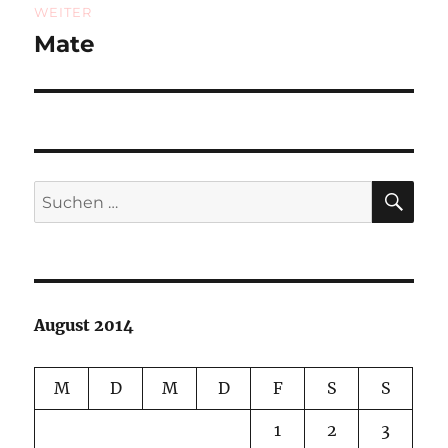
WEITER
Mate
Nächster
Beitrag:
SU
Suchen
nach:
August 2014
M
D
M
D
F
S
S
1
2
3