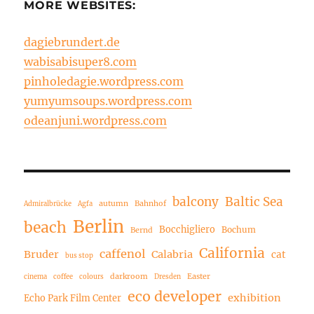
MORE WEBSITES:
dagiebrundert.de
wabisabisuper8.com
pinholedagie.wordpress.com
yumyumsoups.wordpress.com
odeanjuni.wordpress.com
balcony
Baltic Sea
autumn
Bahnhof
Admiralbrücke
Agfa
Berlin
beach
Bocchigliero
Bochum
Bernd
California
caffenol
Bruder
Calabria
cat
bus stop
darkroom
Easter
cinema
coffee
colours
Dresden
eco developer
exhibition
Echo Park Film Center