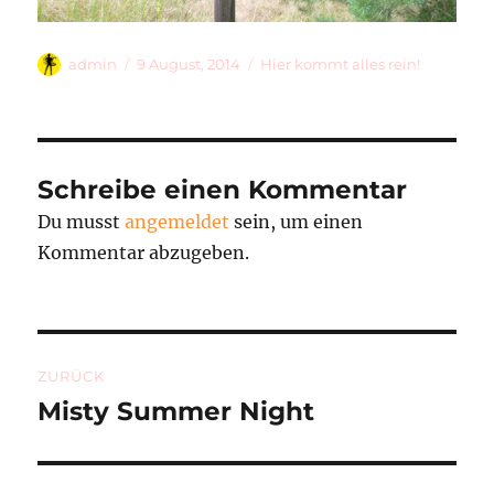
Autor
Veröffentlicht
Kategorien
admin
9 August, 2014
Hier kommt alles rein!
am
Schreibe einen Kommentar
Du musst
angemeldet
sein, um einen
Kommentar abzugeben.
Beitragsnavigation
ZURÜCK
Misty Summer Night
Vorheriger
Beitrag: