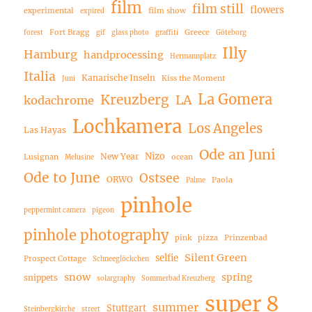
film
film still
flowers
experimental
film show
expired
Fort Bragg
Greece
forest
gif
glass photo
graffiti
Göteborg
Illy
Hamburg
handprocessing
Hermannplatz
Italia
Kanarische Inseln
Kiss the Moment
Juni
La Gomera
Kreuzberg
LA
kodachrome
Lochkamera
Los Angeles
Las Hayas
Ode an Juni
Nizo
New Year
Lusignan
ocean
Melusine
Ode to June
Ostsee
ORWO
Paola
Palme
pinhole
peppermint camera
pigeon
pinhole photography
pink
pizza
Prinzenbad
Silent Green
selfie
Prospect Cottage
Schneeglöckchen
snow
spring
snippets
solargraphy
Sommerbad Kreuzberg
super 8
summer
Stuttgart
Steinbergkirche
street