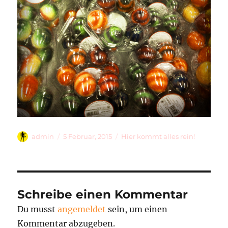
Autor
Veröffentlicht
Kategorien
admin
5 Februar, 2015
Hier kommt alles rein!
am
Schreibe einen Kommentar
Du musst
angemeldet
sein, um einen
Kommentar abzugeben.