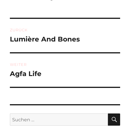
Beitragsnavigation
ZURÜCK
Lumière And Bones
Vorheriger
Beitrag:
WEITER
Agfa Life
Nächster
Beitrag:
SU
Suchen
nach: