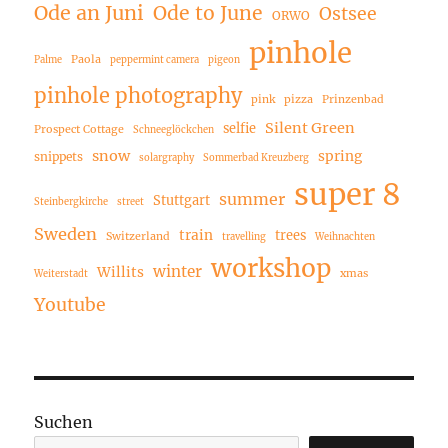
Ode an Juni
Ode to June
Ostsee
ORWO
pinhole
Paola
Palme
peppermint camera
pigeon
pinhole photography
pink
pizza
Prinzenbad
Silent Green
selfie
Prospect Cottage
Schneeglöckchen
snow
spring
snippets
solargraphy
Sommerbad Kreuzberg
super 8
summer
Stuttgart
Steinbergkirche
street
Sweden
train
trees
Switzerland
travelling
Weihnachten
workshop
winter
Willits
xmas
Weiterstadt
Youtube
Suchen