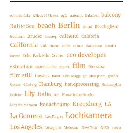
balcony
autumn
Bahnhof
Admiralbrücke
A Flock Of Flickers
Agfa
Berlin
beach
Baltic Sea
Bocchigliero
Bernd
caffenol
Bruder
Calabria
Bochum
bus stop
California
cat
darkroom
cinema
coffee
colours
Dresden
eco developer
Echo Park Film Center
Easter
film
exhibition
experimental
film show
expired
film still
flowers
Fort Bragg
forest
gif
glass photo
graffiti
Hamburg
handprocessing
Greece
Göteborg
Hermannplatz
Illy
Italia
Kanarische Inseln
Ile de Ré
Juni
Kreuzberg
LA
kodachrome
Kiss the Moment
Lochkamera
La Gomera
Las Hayas
Los Angeles
Nizo
Lusignan
New Year
Melusine
ocean