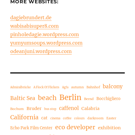
MORE WEBSITES:
dagiebrundert.de
wabisabisuper8.com
pinholedagie.wordpress.com
yumyumsoups.wordpress.com
odeanjuni.wordpress.com
balcony
autumn
Bahnhof
Admiralbrücke
A Flock Of Flickers
Agfa
Berlin
beach
Baltic Sea
Bocchigliero
Bernd
caffenol
Bruder
Calabria
Bochum
bus stop
California
cat
darkroom
Easter
cinema
coffee
colours
eco developer
exhibition
Echo Park Film Center