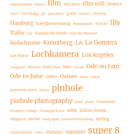
film
film still
flowers
experimental
film show
expired
Fort Bragg
Greece
forest
gif
glass photo
graffiti
Göteborg
Illy
Hamburg
handprocessing
Hermannplatz
Ile de Ré
Italia
Kanarische Inseln
Kiss the Moment
Juni
La Gomera
Kreuzberg
LA
kodachrome
Lochkamera
Los Angeles
Las Hayas
Ode an Juni
Nizo
New Year
Lusignan
ocean
Melusine
Ode to June
Ostsee
ORWO
Paola
Palme
pinhole
peppermint camera
pigeon
pinhole photography
pink
pizza
Prinzenbad
Silent Green
selfie
Prospect Cottage
Schneeglöckchen
snow
spring
snippets
solargraphy
Sommerbad Kreuzberg
super 8
summer
Stuttgart
Steinbergkirche
street