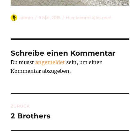
Autor
Veröffentlicht
Kategorien
admin
9 Mai, 2015
Hier kommt alles rein!
am
Schreibe einen Kommentar
Du musst
angemeldet
sein, um einen
Kommentar abzugeben.
Beitragsnavigation
ZURÜCK
2 Brothers
Vorheriger
Beitrag: