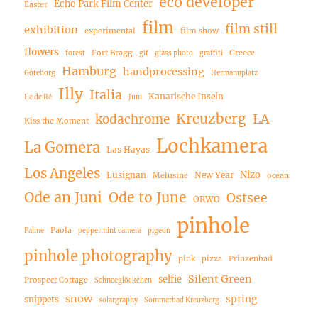
eco developer
Echo Park Film Center
Easter
film
film still
exhibition
experimental
film show
flowers
Fort Bragg
Greece
forest
gif
glass photo
graffiti
Hamburg
handprocessing
Göteborg
Hermannplatz
Illy
Italia
Kanarische Inseln
Ile de Ré
Juni
Kreuzberg
LA
kodachrome
Kiss the Moment
Lochkamera
La Gomera
Las Hayas
Los Angeles
Nizo
Lusignan
New Year
Melusine
ocean
Ode an Juni
Ode to June
Ostsee
ORWO
pinhole
Paola
Palme
peppermint camera
pigeon
pinhole photography
pink
pizza
Prinzenbad
Silent Green
selfie
Prospect Cottage
Schneeglöckchen
snow
spring
snippets
solargraphy
Sommerbad Kreuzberg