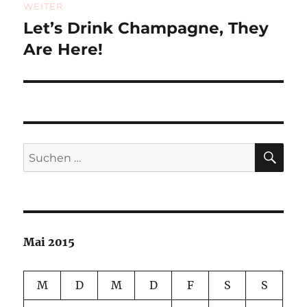
WEITER
Let’s Drink Champagne, They
Nächster
Beitrag:
Are Here!
SU
Suchen
nach:
Mai 2015
M
D
M
D
F
S
S