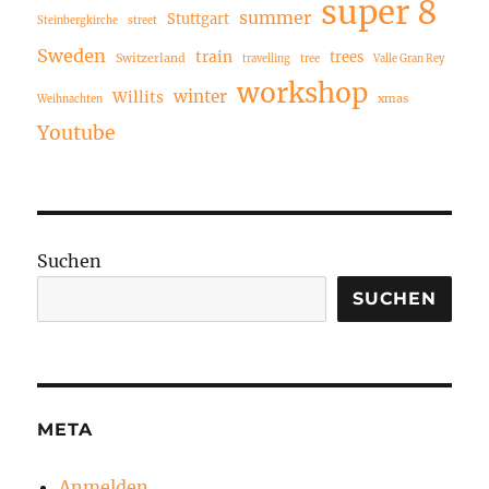
super 8
summer
Stuttgart
Steinbergkirche
street
Sweden
train
trees
Switzerland
travelling
tree
Valle Gran Rey
workshop
winter
Willits
xmas
Weihnachten
Youtube
Suchen
SUCHEN
META
Anmelden