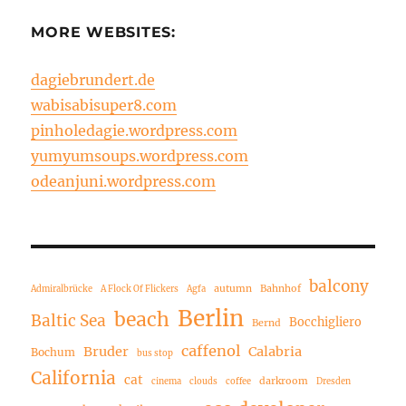
MORE WEBSITES:
dagiebrundert.de
wabisabisuper8.com
pinholedagie.wordpress.com
yumyumsoups.wordpress.com
odeanjuni.wordpress.com
balcony
autumn
Bahnhof
Admiralbrücke
A Flock Of Flickers
Agfa
Berlin
beach
Baltic Sea
Bocchigliero
Bernd
caffenol
Bruder
Calabria
Bochum
bus stop
California
cat
darkroom
cinema
clouds
coffee
Dresden