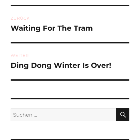
Beitragsnavigation
ZURÜCK
Waiting For The Tram
Vorheriger
Beitrag:
WEITER
Ding Dong Winter Is Over!
Nächster
Beitrag:
SU
Suchen
nach: