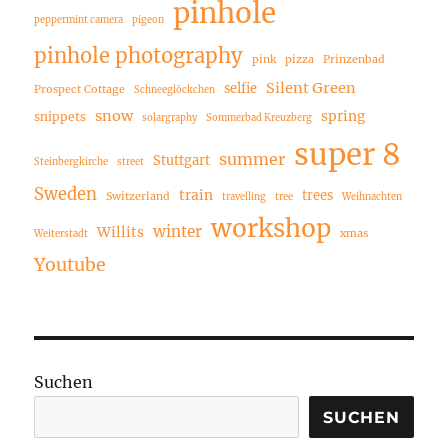
pinhole
peppermint camera
pigeon
pinhole photography
pink
pizza
Prinzenbad
Silent Green
selfie
Prospect Cottage
Schneeglöckchen
snow
spring
snippets
solargraphy
Sommerbad Kreuzberg
super 8
summer
Stuttgart
Steinbergkirche
street
Sweden
train
trees
Switzerland
travelling
tree
Weihnachten
workshop
winter
Willits
xmas
Weiterstadt
Youtube
Suchen
SUCHEN