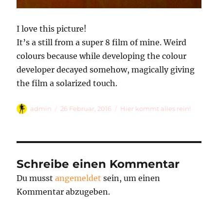
I love this picture!
It’s a still from a super 8 film of mine. Weird
colours because while developing the colour
developer decayed somehow, magically giving
the film a solarized touch.
Autor
Veröffentlicht
Kategorien
admin
26 Februar, 2016
Hier kommt alles rein!
am
Schreibe einen Kommentar
Du musst
angemeldet
sein, um einen
Kommentar abzugeben.