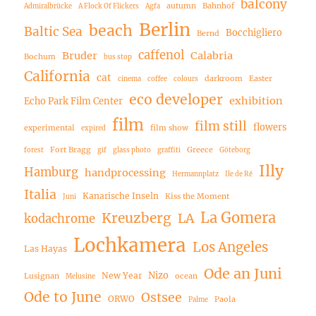
balcony
autumn
Bahnhof
Admiralbrücke
A Flock Of Flickers
Agfa
Berlin
beach
Baltic Sea
Bocchigliero
Bernd
caffenol
Bruder
Calabria
Bochum
bus stop
California
cat
darkroom
Easter
cinema
coffee
colours
eco developer
exhibition
Echo Park Film Center
film
film still
flowers
experimental
film show
expired
Fort Bragg
Greece
forest
gif
glass photo
graffiti
Göteborg
Illy
Hamburg
handprocessing
Hermannplatz
Ile de Ré
Italia
Kanarische Inseln
Kiss the Moment
Juni
La Gomera
Kreuzberg
LA
kodachrome
Lochkamera
Los Angeles
Las Hayas
Ode an Juni
Nizo
New Year
Lusignan
ocean
Melusine
Ode to June
Ostsee
ORWO
Paola
Palme