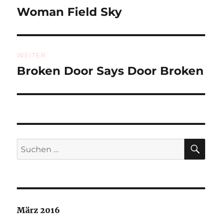
Woman Field Sky
Vorheriger
Beitrag:
WEITER
Broken Door Says Door Broken
Nächster
Beitrag:
SU
Suchen
nach:
März 2016