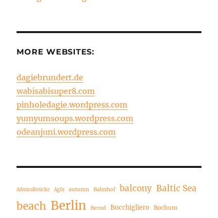
MORE WEBSITES:
dagiebrundert.de
wabisabisuper8.com
pinholedagie.wordpress.com
yumyumsoups.wordpress.com
odeanjuni.wordpress.com
balcony
Baltic Sea
autumn
Bahnhof
Admiralbrücke
Agfa
Berlin
beach
Bocchigliero
Bochum
Bernd