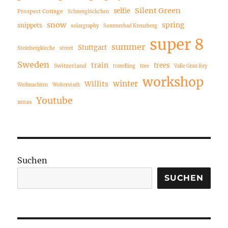
Silent Green
selfie
Prospect Cottage
Schneeglöckchen
snow
spring
snippets
solargraphy
Sommerbad Kreuzberg
super 8
summer
Stuttgart
Steinbergkirche
street
Sweden
train
trees
Switzerland
travelling
tree
Valle Gran Rey
workshop
winter
Willits
Weihnachten
Weiterstadt
Youtube
xmas
Suchen
SUCHEN