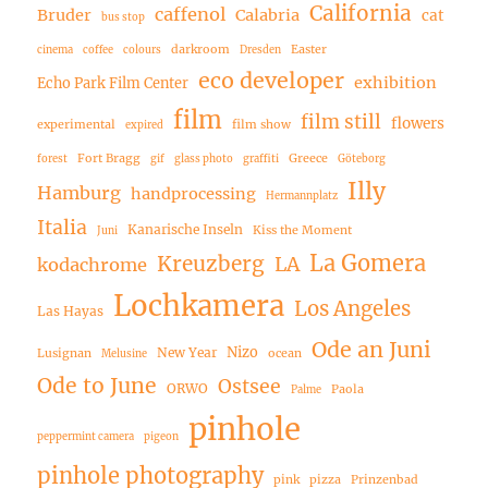
California
caffenol
Bruder
Calabria
cat
bus stop
darkroom
Easter
cinema
coffee
colours
Dresden
eco developer
exhibition
Echo Park Film Center
film
film still
flowers
experimental
film show
expired
Fort Bragg
Greece
forest
gif
glass photo
graffiti
Göteborg
Illy
Hamburg
handprocessing
Hermannplatz
Italia
Kanarische Inseln
Kiss the Moment
Juni
La Gomera
Kreuzberg
LA
kodachrome
Lochkamera
Los Angeles
Las Hayas
Ode an Juni
Nizo
New Year
Lusignan
ocean
Melusine
Ode to June
Ostsee
ORWO
Paola
Palme
pinhole
peppermint camera
pigeon
pinhole photography
pink
pizza
Prinzenbad