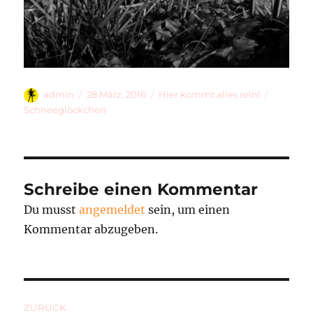
Autor
Veröffentlicht
Kategorien
Schlagwö
admin
28 März, 2016
Hier kommt alles rein!
am
Schneeglöckchen
Schreibe einen Kommentar
Du musst
angemeldet
sein, um einen
Kommentar abzugeben.
Beitragsnavigation
ZURÜCK