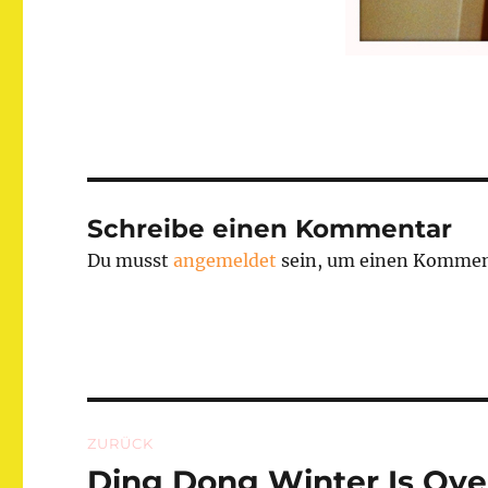
Schreibe einen Kommentar
Du musst
angemeldet
sein, um einen Kommen
Beitragsnavigation
ZURÜCK
Ding Dong Winter Is Ove
Vorheriger