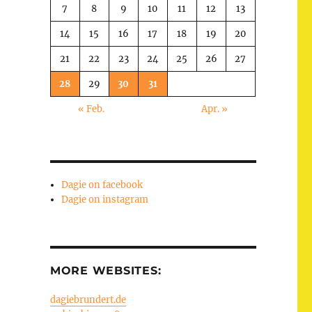
7
8
9
10
11
12
13
14
15
16
17
18
19
20
21
22
23
24
25
26
27
28
29
30
31
« Feb.
Apr. »
Dagie on facebook
Dagie on instagram
MORE WEBSITES:
dagiebrundert.de