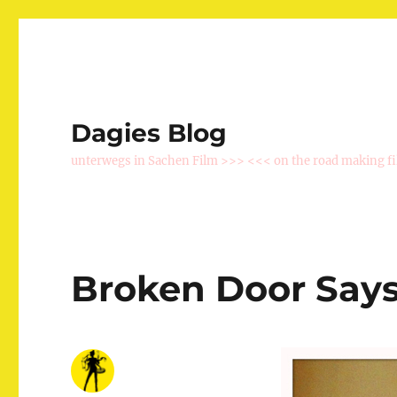
Dagies Blog
unterwegs in Sachen Film >>> <<< on the road making f
Broken Door Say