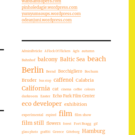
wabisabisuper8.com
pinholedagie.wordpress.com
yumyumsoups.wordpress.com
odeanjuni.wordpress.com
autumn
Admiralbrücke
A Flock Of Flickers
Agfa
beach
balcony
Baltic Sea
Bahnhof
Berlin
Bocchigliero
Bernd
Bochum
caffenol
Bruder
Calabria
bus stop
California
cat
cinema
coffee
colours
Echo Park Film Center
darkroom
Easter
eco developer
exhibition
film
experimental
film show
expired
film still
flowers
Fort Bragg
forest
gif
Hamburg
Greece
glass photo
graffiti
Göteborg