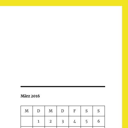
März 2016
M
D
M
D
F
S
S
1
2
3
4
5
6