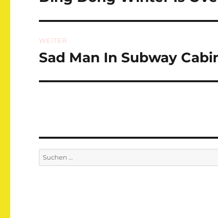
Beitrag:
WEITER
Sad Man In Subway Cabi
Nächster
Beitrag:
Suchen
nach: