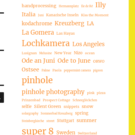
Illy
handprocessing
Hermannplatz
Ile de Ré
Italia
Kanarische Inseln
Kiss the Moment
Juni
Kreuzberg
LA
kodachrome
La Gomera
Las Hayas
Lochkamera
Los Angeles
Nizo
New Year
Lusignan
ocean
Melusine
Ode an Juni
Ode to June
ORWO
Ostsee
Paola
Palme
peppermint camera
pigeon
pinhole
pinhole photography
pink
pizza
SUCHEN
Prinzenbad
Prospect Cottage
Schneeglöckchen
Silent Green
snow
selfie
snippets
spring
solargraphy
Sommerbad Kreuzberg
summer
Stuttgart
Steinbergkirche
street
super 8
Sweden
Switzerland