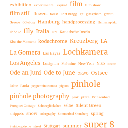
film
exhibition
experimental
film show
expired
film still
flowers
Fort Bragg
forest
gif
glass photo
graffiti
Hamburg
handprocessing
Greece
Göteborg
Hermannplatz
Illy
Italia
Kanarische Inseln
Ile de Ré
Juni
Kreuzberg
LA
kodachrome
Kiss the Moment
Lochkamera
La Gomera
Las Hayas
Los Angeles
Nizo
Lusignan
New Year
Melusine
ocean
Ode an Juni
Ode to June
Ostsee
ORWO
pinhole
Paola
Palme
peppermint camera
pigeon
pinhole photography
pink
pizza
Prinzenbad
Silent Green
selfie
Prospect Cottage
Schneeglöckchen
snow
spring
snippets
solargraphy
Sommerbad Kreuzberg
super 8
summer
Stuttgart
Steinbergkirche
street