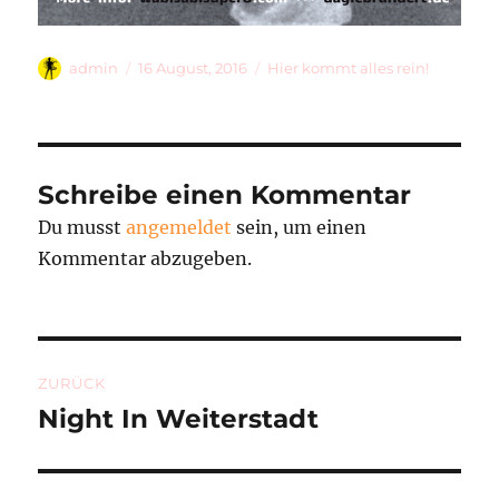
Autor
Veröffentlicht
Kategorien
admin
16 August, 2016
Hier kommt alles rein!
am
Schreibe einen Kommentar
Du musst
angemeldet
sein, um einen
Kommentar abzugeben.
Beitragsnavigation
ZURÜCK
Night In Weiterstadt
Vorheriger
Beitrag: