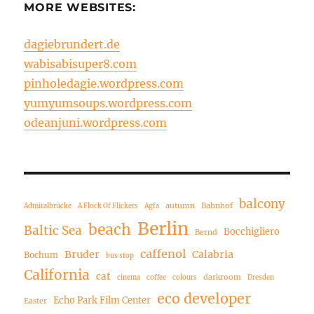
MORE WEBSITES:
dagiebrundert.de
wabisabisuper8.com
pinholedagie.wordpress.com
yumyumsoups.wordpress.com
odeanjuni.wordpress.com
balcony
autumn
Bahnhof
Admiralbrücke
A Flock Of Flickers
Agfa
Berlin
beach
Baltic Sea
Bocchigliero
Bernd
caffenol
Bruder
Calabria
Bochum
bus stop
California
cat
darkroom
cinema
coffee
colours
Dresden
eco developer
Echo Park Film Center
Easter