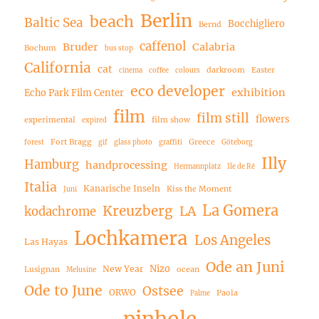
Berlin
beach
Baltic Sea
Bocchigliero
Bernd
caffenol
Bruder
Calabria
Bochum
bus stop
California
cat
darkroom
Easter
cinema
coffee
colours
eco developer
exhibition
Echo Park Film Center
film
film still
flowers
experimental
film show
expired
Fort Bragg
Greece
forest
gif
glass photo
graffiti
Göteborg
Illy
Hamburg
handprocessing
Hermannplatz
Ile de Ré
Italia
Kanarische Inseln
Kiss the Moment
Juni
La Gomera
Kreuzberg
LA
kodachrome
Lochkamera
Los Angeles
Las Hayas
Ode an Juni
Nizo
New Year
Lusignan
ocean
Melusine
Ode to June
Ostsee
ORWO
Paola
Palme