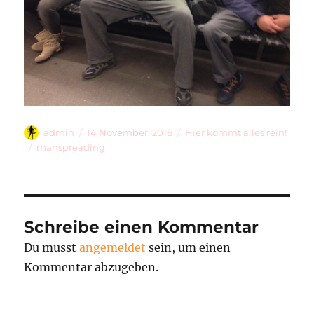
Autor
Veröffentlicht
Kategorien
admin
14 November, 2016
Hier kommt alles rein!
am
Schlagwörter
manspreading
Schreibe einen Kommentar
Du musst
angemeldet
sein, um einen
Kommentar abzugeben.