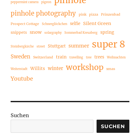
pinhole
peppermint camera
pigeon
pinhole photography
pink
pizza
Prinzenbad
Silent Green
selfie
Prospect Cottage
Schneeglöckchen
snow
spring
snippets
solargraphy
Sommerbad Kreuzberg
super 8
summer
Stuttgart
Steinbergkirche
street
Sweden
train
trees
Switzerland
travelling
tree
Weihnachten
workshop
winter
Willits
xmas
Weiterstadt
Youtube
Suchen
SUCHEN