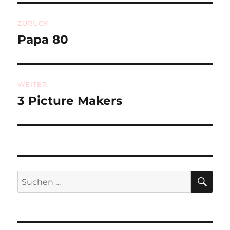
Beitragsnavigation
ZURÜCK
Papa 80
Vorheriger
Beitrag:
WEITER
3 Picture Makers
Nächster
Beitrag:
SU
Suchen
nach: