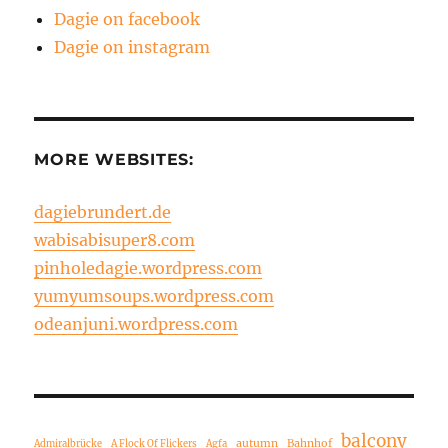
Dagie on facebook
Dagie on instagram
MORE WEBSITES:
dagiebrundert.de
wabisabisuper8.com
pinholedagie.wordpress.com
yumyumsoups.wordpress.com
odeanjuni.wordpress.com
balcony
autumn
Bahnhof
Admiralbrücke
A Flock Of Flickers
Agfa