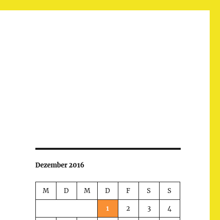
Dezember 2016
M
D
M
D
F
S
S
1
2
3
4