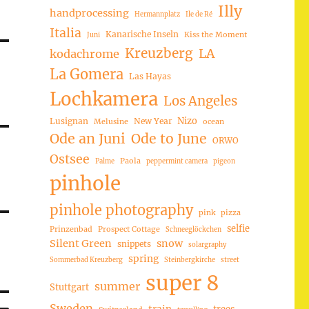
Illy
handprocessing
Hermannplatz
Ile de Ré
Italia
Kanarische Inseln
Kiss the Moment
Juni
Kreuzberg
LA
kodachrome
La Gomera
Las Hayas
Lochkamera
Los Angeles
Nizo
Lusignan
New Year
Melusine
ocean
Ode an Juni
Ode to June
ORWO
Ostsee
Paola
Palme
peppermint camera
pigeon
pinhole
pinhole photography
pink
pizza
selfie
Prinzenbad
Prospect Cottage
Schneeglöckchen
Silent Green
snow
snippets
solargraphy
spring
Sommerbad Kreuzberg
Steinbergkirche
street
super 8
summer
Stuttgart
Sweden
trees