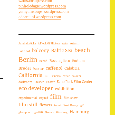
wabisabisuper8.com
pinholedagie.wordpress.com
yumyumsoups.wordpress.com
odeanjuni.wordpress.com
autumn
Admiralbrücke
A Flock Of Flickers
Agfa
beach
balcony
Baltic Sea
Bahnhof
Berlin
Bocchigliero
Bochum
Bernd
caffenol
Bruder
Calabria
bus stop
California
cat
cinema
coffee
colours
Echo Park Film Center
darkroom
Easter
Dresden
eco developer
exhibition
film
experimental
film show
expired
film still
flowers
Fort Bragg
forest
gif
Hamburg
Greece
glass photo
graffiti
Göteborg