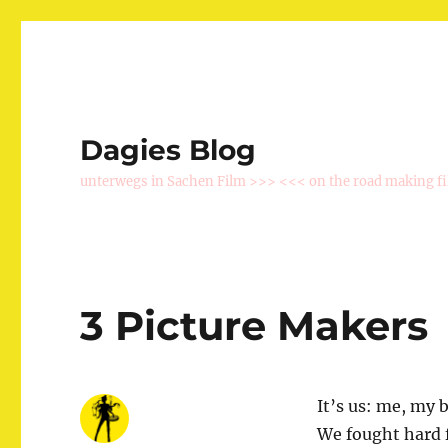
Dagies Blog
unterwegs in Sachen Film >>> <<< on the road making f
3 Picture Makers
It’s us: me, my 
We fought hard 