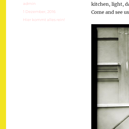
Autor
admin
kitchen, light, d
Veröffentlicht
1 Dezember, 2016
Come and see us 
am
Kategorien
Hier kommt alles rein!