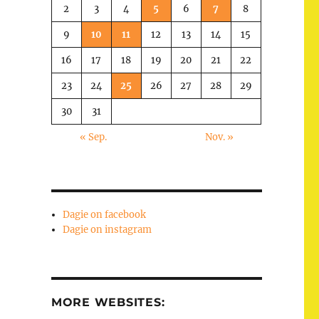
2
3
4
5
6
7
8
9
10
11
12
13
14
15
16
17
18
19
20
21
22
23
24
25
26
27
28
29
30
31
« Sep.
Nov. »
Dagie on facebook
Dagie on instagram
MORE WEBSITES: