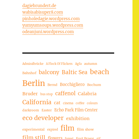
dagiebrundert.de
wabisabisuper8.com
pinholedagie.wordpress.com
yumyumsoups.wordpress.com
odeanjuni.wordpress.com
autumn
Admiralbrücke
A Flock Of Flickers
Agfa
beach
balcony
Baltic Sea
Bahnhof
Berlin
Bocchigliero
Bernd
Bochum
caffenol
Bruder
Calabria
bus stop
California
cat
cinema
coffee
colours
Echo Park Film Center
darkroom
Easter
eco developer
exhibition
film
experimental
film show
expired
film still
flowers
Fort Bragg
forest
gif