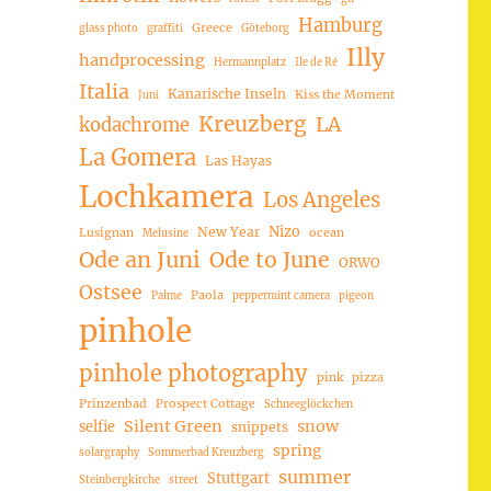
Hamburg
Greece
glass photo
graffiti
Göteborg
Illy
handprocessing
Hermannplatz
Ile de Ré
Italia
Kanarische Inseln
Kiss the Moment
Juni
Kreuzberg
LA
kodachrome
La Gomera
Las Hayas
Lochkamera
Los Angeles
Nizo
New Year
Lusignan
ocean
Melusine
Ode an Juni
Ode to June
ORWO
Ostsee
Paola
Palme
peppermint camera
pigeon
pinhole
pinhole photography
pink
pizza
Prinzenbad
Prospect Cottage
Schneeglöckchen
Silent Green
snow
selfie
snippets
spring
solargraphy
Sommerbad Kreuzberg
summer
Stuttgart
Steinbergkirche
street