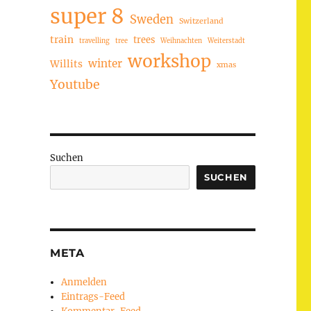
super 8
Sweden
Switzerland
train
trees
travelling
tree
Weihnachten
Weiterstadt
workshop
winter
Willits
xmas
Youtube
Suchen
SUCHEN
META
Anmelden
Eintrags-Feed