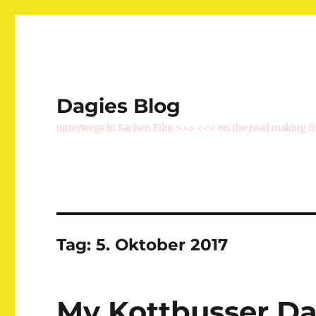
Dagies Blog
unterwegs in Sachen Film >>> <<< on the road making f
Tag:
5. Oktober 2017
My Kottbusser 