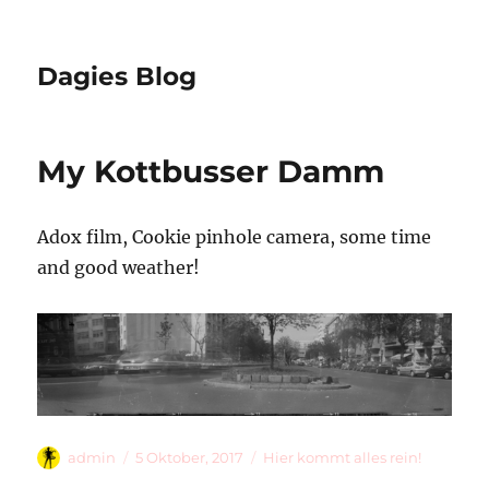
Dagies Blog
My Kottbusser Damm
Adox film, Cookie pinhole camera, some time
and good weather!
Autor
Veröffentlicht
Kategorien
admin
5 Oktober, 2017
Hier kommt alles rein!
am