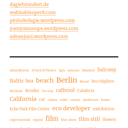
dagiebrundert.de
wabisabisuper8.com
pinholedagie.wordpress.com
yumyumsoups.wordpress.com
odeanjuni.wordpress.com
balcony
autumn
Bahnhof
Admiralbrücke
A Flock Of Flickers
Agfa
Berlin
beach
Baltic Sea
Bocchigliero
Bernd
caffenol
Bruder
Calabria
Bochum
bus stop
California
cat
darkroom
Easter
cinema
coffee
colours
eco developer
exhibition
Echo Park Film Center
film
film still
flowers
experimental
film show
expired