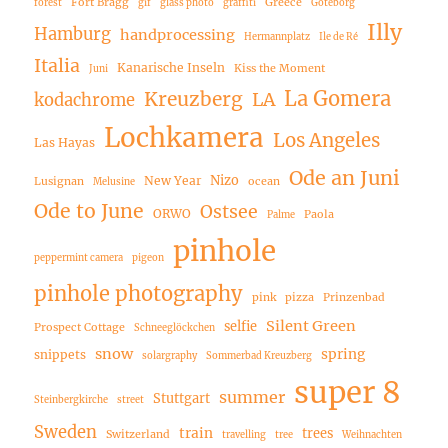
Fort Bragg
Greece
forest
gif
glass photo
graffiti
Göteborg
Illy
Hamburg
handprocessing
Hermannplatz
Ile de Ré
Italia
Kanarische Inseln
Kiss the Moment
Juni
La Gomera
Kreuzberg
LA
kodachrome
Lochkamera
Los Angeles
Las Hayas
Ode an Juni
Nizo
New Year
Lusignan
ocean
Melusine
Ode to June
Ostsee
ORWO
Paola
Palme
pinhole
peppermint camera
pigeon
pinhole photography
pink
pizza
Prinzenbad
Silent Green
selfie
Prospect Cottage
Schneeglöckchen
snow
spring
snippets
solargraphy
Sommerbad Kreuzberg
super 8
summer
Stuttgart
Steinbergkirche
street
Sweden
train
trees
Switzerland
travelling
tree
Weihnachten