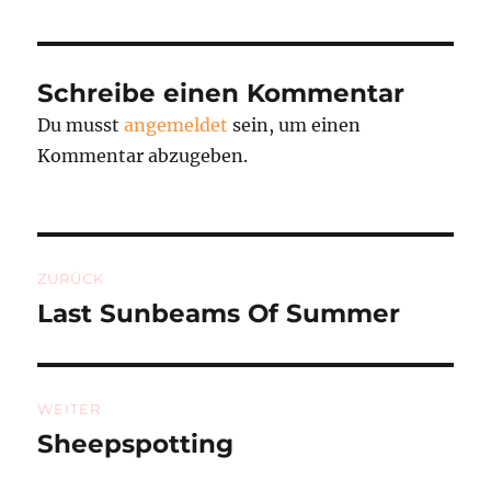
Schreibe einen Kommentar
Du musst
angemeldet
sein, um einen
Kommentar abzugeben.
Beitragsnavigation
ZURÜCK
Last Sunbeams Of Summer
Vorheriger
Beitrag:
WEITER
Sheepspotting
Nächster
Beitrag: