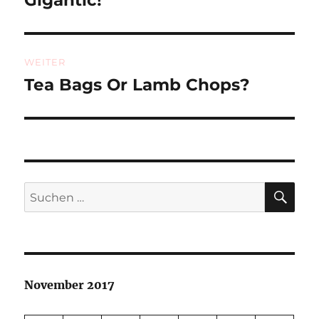
Gigantic!
Beitrag:
WEITER
Tea Bags Or Lamb Chops?
Nächster
Beitrag:
SU
Suchen
nach:
November 2017