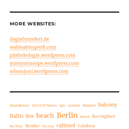
MORE WEBSITES:
dagiebrundert.de
wabisabisuper8.com
pinholedagie.wordpress.com
yumyumsoups.wordpress.com
odeanjuni.wordpress.com
balcony
autumn
Bahnhof
Admiralbrücke
A Flock Of Flickers
Agfa
Berlin
beach
Baltic Sea
Bocchigliero
Bernd
caffenol
Bruder
Calabria
Bochum
bus stop