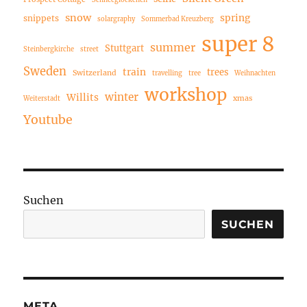
Schneeglöckchen
snow
spring
snippets
solargraphy
Sommerbad Kreuzberg
super 8
summer
Stuttgart
Steinbergkirche
street
Sweden
train
trees
Switzerland
travelling
tree
Weihnachten
workshop
winter
Willits
xmas
Weiterstadt
Youtube
Suchen
SUCHEN
META