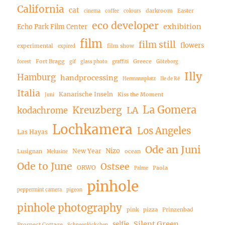
California
cat
darkroom
Easter
cinema
coffee
colours
eco developer
exhibition
Echo Park Film Center
film
film still
flowers
experimental
film show
expired
Fort Bragg
Greece
forest
gif
glass photo
graffiti
Göteborg
Illy
Hamburg
handprocessing
Hermannplatz
Ile de Ré
Italia
Kanarische Inseln
Kiss the Moment
Juni
La Gomera
Kreuzberg
LA
kodachrome
Lochkamera
Los Angeles
Las Hayas
Ode an Juni
Nizo
New Year
Lusignan
ocean
Melusine
Ode to June
Ostsee
ORWO
Paola
Palme
pinhole
peppermint camera
pigeon
pinhole photography
pink
pizza
Prinzenbad
Silent Green
selfie
Prospect Cottage