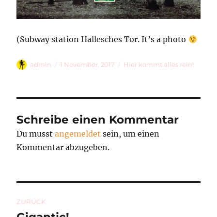
(Subway station Hallesches Tor. It’s a photo
Autor
Veröffentlicht
Kategorien
admin
1 November, 2017
Hier kommt alles rein!
am
Schreibe einen Kommentar
Du musst
angemeldet
sein, um einen
Kommentar abzugeben.
Beitragsnavigation
ZURÜCK
Vorheriger