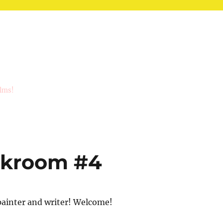
ilms!
rkroom #4
painter and writer! Welcome!