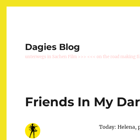
Dagies Blog
unterwegs in Sachen Film >>> <<< on the road making f
Friends In My Da
Today: Helena, 