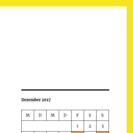
Dezember 2017
M
D
M
D
F
S
S
1
2
3