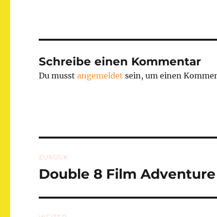
Schreibe einen Kommentar
Du musst
angemeldet
sein, um einen Kommen
Beitragsnavigation
ZURÜCK
Double 8 Film Adventure
Vorheriger
Beitrag: