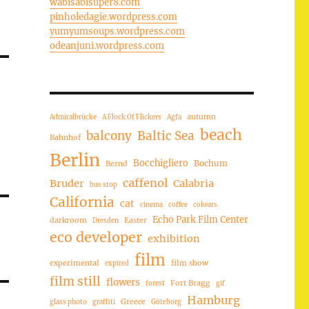
wabisabisuper8.com
pinholedagie.wordpress.com
yumyumsoups.wordpress.com
odeanjuni.wordpress.com
autumn
Admiralbrücke
A Flock Of Flickers
Agfa
beach
balcony
Baltic Sea
Bahnhof
Berlin
Bocchigliero
Bochum
Bernd
caffenol
Bruder
Calabria
bus stop
California
cat
cinema
coffee
colours
Echo Park Film Center
darkroom
Easter
Dresden
eco developer
exhibition
film
experimental
film show
expired
film still
flowers
Fort Bragg
forest
gif
Hamburg
Greece
glass photo
graffiti
Göteborg