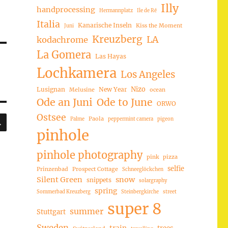
Illy
handprocessing
Hermannplatz
Ile de Ré
Italia
Kanarische Inseln
Kiss the Moment
Juni
Kreuzberg
LA
kodachrome
La Gomera
Las Hayas
Lochkamera
Los Angeles
Nizo
Lusignan
New Year
Melusine
ocean
Ode an Juni
Ode to June
ORWO
Ostsee
SUCHEN
Paola
Palme
peppermint camera
pigeon
pinhole
pinhole photography
pink
pizza
selfie
Prinzenbad
Prospect Cottage
Schneeglöckchen
Silent Green
snow
snippets
solargraphy
spring
Sommerbad Kreuzberg
Steinbergkirche
street
super 8
summer
Stuttgart
Sweden
trees