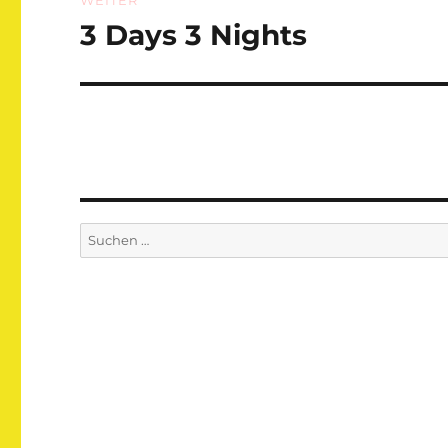
WEITER
3 Days 3 Nights
Nächster
Beitrag:
Suchen
nach: