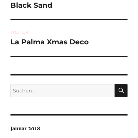
Black Sand
Vorheriger
Beitrag:
WEITER
La Palma Xmas Deco
Nächster
Beitrag:
SU
Suchen
nach:
Januar 2018