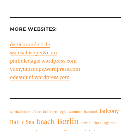
MORE WEBSITES:
dagiebrundert.de
wabisabisuper8.com
pinholedagie.wordpress.com
yumyumsoups.wordpress.com
odeanjuni.wordpress.com
balcony
autumn
Bahnhof
Admiralbrücke
A Flock Of Flickers
Agfa
Berlin
beach
Baltic Sea
Bocchigliero
Bernd