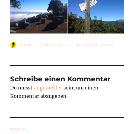
Autor
Veröffentlicht
Kategorien
admin
15 Januar, 2018
Hier kommt alles rein!
am
Schreibe einen Kommentar
Du musst
angemeldet
sein, um einen
Kommentar abzugeben.
Beitragsnavigation
ZURÜCK