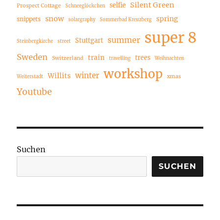
Silent Green
selfie
Prospect Cottage
Schneeglöckchen
snow
spring
snippets
solargraphy
Sommerbad Kreuzberg
super 8
summer
Stuttgart
Steinbergkirche
street
Sweden
train
trees
Switzerland
travelling
Weihnachten
workshop
winter
Willits
xmas
Weiterstadt
Youtube
Suchen
SUCHEN