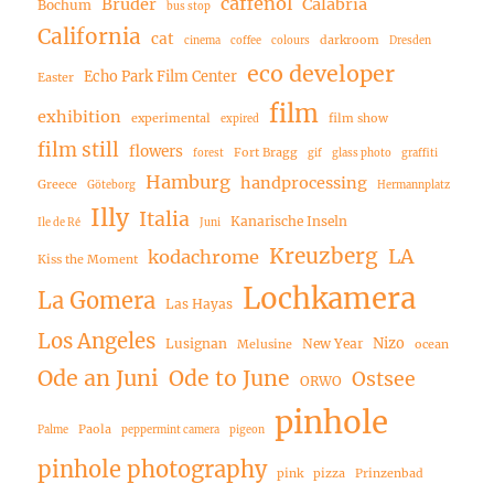
caffenol
Bruder
Calabria
Bochum
bus stop
California
cat
darkroom
cinema
coffee
colours
Dresden
eco developer
Echo Park Film Center
Easter
film
exhibition
experimental
film show
expired
film still
flowers
Fort Bragg
forest
gif
glass photo
graffiti
Hamburg
handprocessing
Greece
Göteborg
Hermannplatz
Illy
Italia
Kanarische Inseln
Ile de Ré
Juni
Kreuzberg
LA
kodachrome
Kiss the Moment
Lochkamera
La Gomera
Las Hayas
Los Angeles
Nizo
Lusignan
New Year
Melusine
ocean
Ode an Juni
Ode to June
Ostsee
ORWO
pinhole
Paola
Palme
peppermint camera
pigeon
pinhole photography
pink
pizza
Prinzenbad