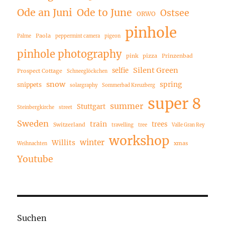
Ode an Juni
Ode to June
Ostsee
ORWO
pinhole
Paola
Palme
peppermint camera
pigeon
pinhole photography
pink
pizza
Prinzenbad
Silent Green
selfie
Prospect Cottage
Schneeglöckchen
snow
spring
snippets
solargraphy
Sommerbad Kreuzberg
super 8
summer
Stuttgart
Steinbergkirche
street
Sweden
train
trees
Switzerland
travelling
tree
Valle Gran Rey
workshop
winter
Willits
xmas
Weihnachten
Youtube
Suchen