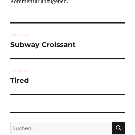
Kommentar abzugeben.
Beitragsnavigation
ZURÜCK
Subway Croissant
Vorheriger
Beitrag:
WEITER
Tired
Nächster
Beitrag:
SU
Suchen
nach: