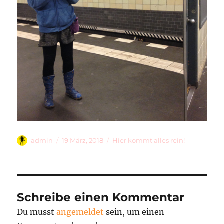
Autor
Veröffentlicht
Kategorien
admin
19 März, 2018
Hier kommt alles rein!
am
Schreibe einen Kommentar
Du musst
angemeldet
sein, um einen