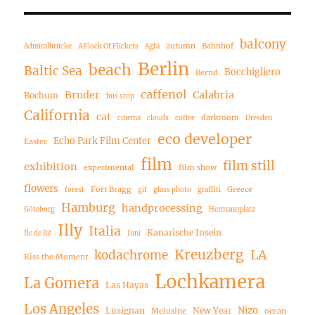
balcony
autumn
Bahnhof
Admiralbrücke
A Flock Of Flickers
Agfa
Berlin
beach
Baltic Sea
Bocchigliero
Bernd
caffenol
Bruder
Calabria
Bochum
bus stop
California
cat
darkroom
cinema
clouds
coffee
Dresden
eco developer
Echo Park Film Center
Easter
film
film still
exhibition
experimental
film show
flowers
Fort Bragg
Greece
forest
gif
glass photo
graffiti
Hamburg
handprocessing
Göteborg
Hermannplatz
Illy
Italia
Kanarische Inseln
Ile de Ré
Juni
Kreuzberg
LA
kodachrome
Kiss the Moment
Lochkamera
La Gomera
Las Hayas
Los Angeles
Nizo
Lusignan
New Year
Melusine
ocean