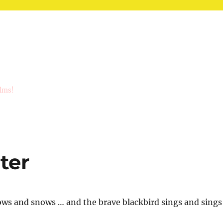
ilms!
ter
ows and snows … and the brave blackbird sings and sings