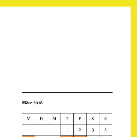
März 2018
M
D
M
D
F
S
S
1
2
3
4