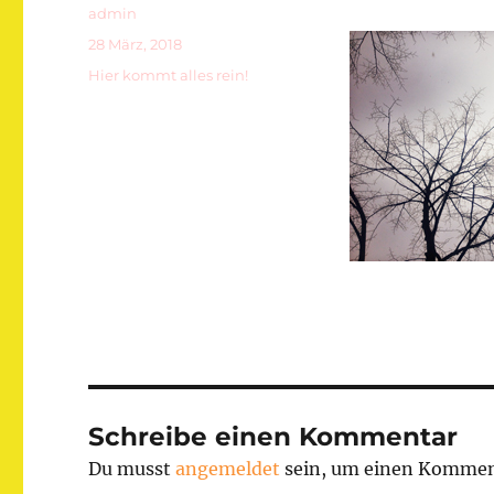
Autor
admin
Veröffentlicht
28 März, 2018
am
Kategorien
Hier kommt alles rein!
Schreibe einen Kommentar
Du musst
angemeldet
sein, um einen Kommen