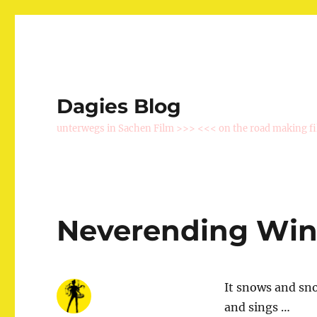
Dagies Blog
unterwegs in Sachen Film >>> <<< on the road making f
Neverending Win
It snows and sn
and sings …