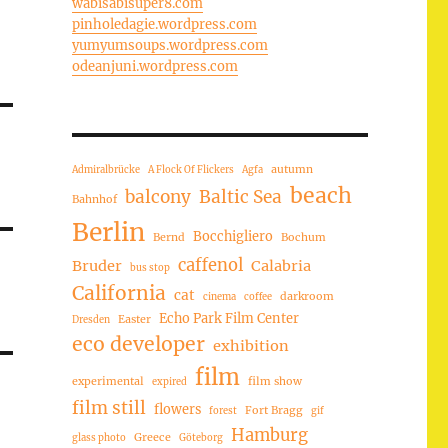
wabisabisuper8.com
pinholedagie.wordpress.com
yumyumsoups.wordpress.com
odeanjuni.wordpress.com
autumn
Admiralbrücke
A Flock Of Flickers
Agfa
beach
balcony
Baltic Sea
Bahnhof
Berlin
Bocchigliero
Bernd
Bochum
caffenol
Bruder
Calabria
bus stop
California
cat
darkroom
cinema
coffee
Echo Park Film Center
Easter
Dresden
eco developer
exhibition
film
experimental
film show
expired
film still
flowers
Fort Bragg
forest
gif
Hamburg
Greece
glass photo
Göteborg