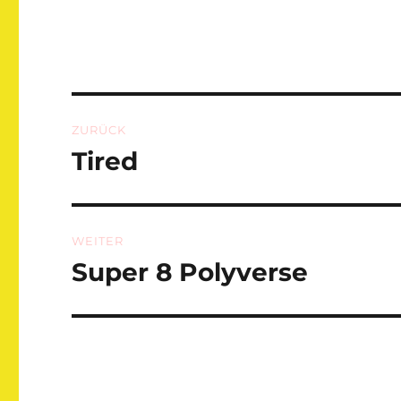
Beitragsnavigation
ZURÜCK
Tired
Vorheriger
Beitrag:
WEITER
Super 8 Polyverse
Nächster
Beitrag: