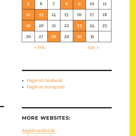
5
6
7
8
9
10
11
12
13
14
15
16
17
18
19
20
21
22
23
24
25
26
27
28
29
30
31
« Feb.
Apr. »
Dagie on facebook
Dagie on instagram
MORE WEBSITES:
dagiebrundert.de