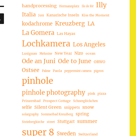
Illy
handprocessing
Hermannplatz
Ile de Ré
Italia
SUCHEN
Kanarische Inseln
Kiss the Moment
Juni
Kreuzberg
LA
kodachrome
La Gomera
Las Hayas
Lochkamera
Los Angeles
Nizo
New Year
Lusignan
ocean
Melusine
Ode an Juni
Ode to June
ORWO
Ostsee
Paola
Palme
peppermint camera
pigeon
pinhole
pinhole photography
pink
pizza
Prinzenbad
Prospect Cottage
Schneeglöckchen
Silent Green
snow
selfie
snippets
spring
solargraphy
Sommerbad Kreuzberg
summer
Stuttgart
Steinbergkirche
street
super 8
Sweden
Switzerland