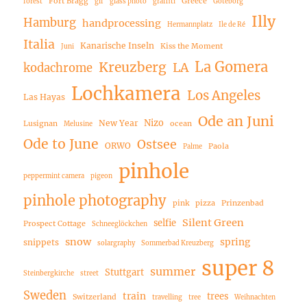
Fort Bragg
Greece
forest
gif
glass photo
graffiti
Göteborg
Illy
Hamburg
handprocessing
Hermannplatz
Ile de Ré
Italia
Kanarische Inseln
Kiss the Moment
Juni
La Gomera
Kreuzberg
LA
kodachrome
Lochkamera
Los Angeles
Las Hayas
Ode an Juni
Nizo
New Year
Lusignan
ocean
Melusine
Ode to June
Ostsee
ORWO
Paola
Palme
pinhole
peppermint camera
pigeon
pinhole photography
pink
pizza
Prinzenbad
Silent Green
selfie
Prospect Cottage
Schneeglöckchen
snow
spring
snippets
solargraphy
Sommerbad Kreuzberg
super 8
summer
Stuttgart
Steinbergkirche
street
Sweden
train
trees
Switzerland
travelling
tree
Weihnachten