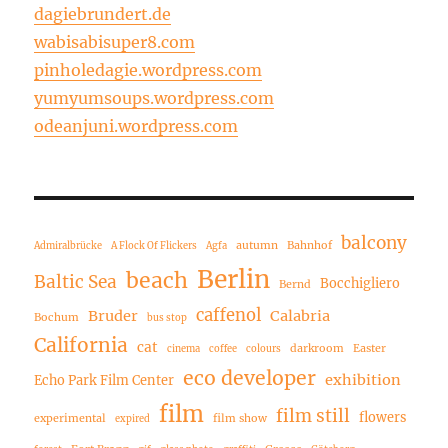
dagiebrundert.de
wabisabisuper8.com
pinholedagie.wordpress.com
yumyumsoups.wordpress.com
odeanjuni.wordpress.com
balcony
autumn
Bahnhof
Admiralbrücke
A Flock Of Flickers
Agfa
Berlin
beach
Baltic Sea
Bocchigliero
Bernd
caffenol
Bruder
Calabria
Bochum
bus stop
California
cat
darkroom
Easter
cinema
coffee
colours
eco developer
exhibition
Echo Park Film Center
film
film still
flowers
experimental
film show
expired