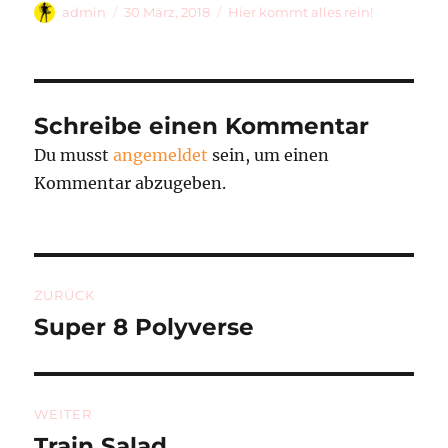
Autor
Veröffentlicht
Kategorien
admin
30 März, 2018
Hier kommt alles rein!
am
Schreibe einen Kommentar
Du musst
angemeldet
sein, um einen
Kommentar abzugeben.
Beitragsnavigation
ZURÜCK
Super 8 Polyverse
Vorheriger
Beitrag:
WEITER
Train Salad
Nächster