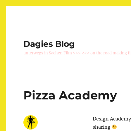
Dagies Blog
unterwegs in Sachen Film >>> <<< on the road making f
Pizza Academy
Design Academy 
sharing