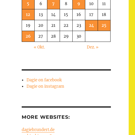
5
6
7
8
9
10
11
12
13
14
15
16
17
18
19
20
21
22
23
24
25
26
27
28
29
30
« Okt.
Dez. »
Dagie on facebook
Dagie on instagram
MORE WEBSITES:
dagiebrundert.de