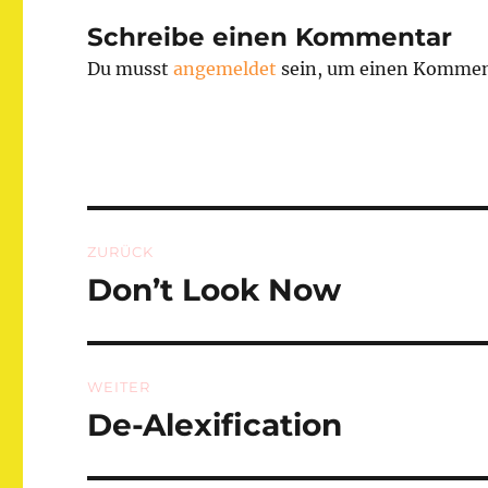
Schreibe einen Kommentar
Du musst
angemeldet
sein, um einen Kommen
Beitragsnavigation
ZURÜCK
Don’t Look Now
Vorheriger
Beitrag:
WEITER
De-Alexification
Nächster
Beitrag: