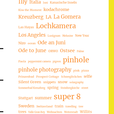
Illy
Italia
Kanarische Inseln
Juni
kodachrome
Kiss the Moment
La Gomera
Kreuzberg
LA
Lochkamera
Las Hayas
Los Angeles
New Year
Lusignan
Melusine
Ode an Juni
Nizo
ocean
Ode to June
Ostsee
ORWO
Palme
pinhole
Paola
peppermint camera
pigeon
pinhole photography
pink
pizza
selfie
Prinzenbad
Prospect Cottage
Schneeglöckchen
Silent Green
snow
snippets
solargraphy
spring
Sommerbad Kreuzberg
Steinbergkirche
street
super 8
summer
Stuttgart
Sweden
train
Switzerland
travelling
tree
trees
Willits
Valle Gran Rey
Weihnachten
Weiterstadt