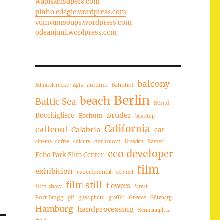
wabisabisuper8.com
pinholedagie.wordpress.com
yumyumsoups.wordpress.com
odeanjuni.wordpress.com
balcony
autumn
Bahnhof
Admiralbrücke
Agfa
Berlin
beach
Baltic Sea
Bernd
Bruder
Bocchigliero
Bochum
bus stop
California
caffenol
Calabria
cat
darkroom
Easter
cinema
coffee
colours
Dresden
eco developer
Echo Park Film Center
film
exhibition
experimental
expired
film still
flowers
film show
forest
Fort Bragg
Greece
gif
glass photo
graffiti
Göteborg
Hamburg
handprocessing
Hermannplatz