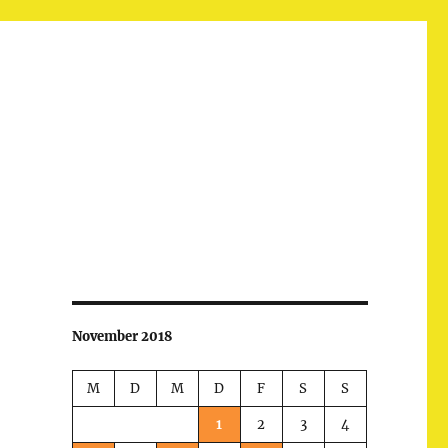
November 2018
M
D
M
D
F
S
S
1
2
3
4