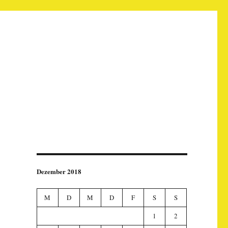
Dezember 2018
M
D
M
D
F
S
S
1
2