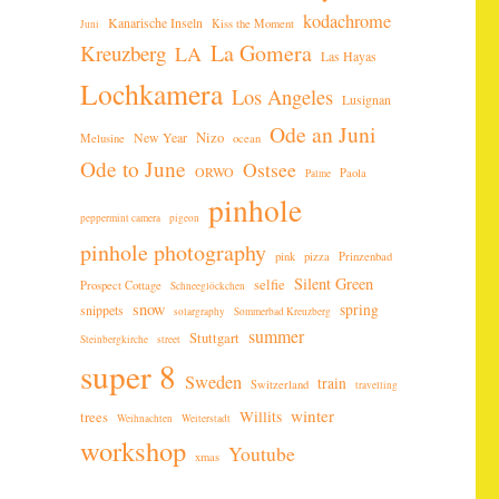
kodachrome
Kanarische Inseln
Kiss the Moment
Juni
La Gomera
Kreuzberg
LA
Las Hayas
Lochkamera
Los Angeles
Lusignan
Ode an Juni
New Year
Nizo
Melusine
ocean
Ode to June
Ostsee
ORWO
Paola
Palme
pinhole
peppermint camera
pigeon
pinhole photography
pink
pizza
Prinzenbad
Silent Green
selfie
Prospect Cottage
Schneeglöckchen
snow
spring
snippets
solargraphy
Sommerbad Kreuzberg
summer
Stuttgart
Steinbergkirche
street
super 8
Sweden
train
Switzerland
travelling
winter
Willits
trees
Weihnachten
Weiterstadt
workshop
Youtube
xmas