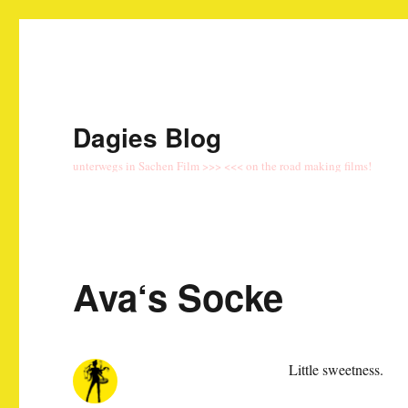
Dagies Blog
unterwegs in Sachen Film >>> <<< on the road making films!
Ava‘s Socke
Little sweetness.