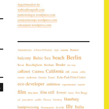
dagiebrundert.de
wabisabisuper8.com
pinholedagie.wordpress.com
yumyumsoups.wordpress.com
odeanjuni.wordpress.com
autumn
Bahnhof
Admiralbrücke
A Flock Of Flickers
Agfa
Berlin
beach
balcony
Baltic Sea
Bruder
Bocchigliero
Bochum
Bernd
bus stop
California
caffenol
Calabria
cat
cinema
coffee
Echo Park Film Center
darkroom
Easter
colours
Dresden
eco developer
exhibition
SUCHEN
experimental
expired
film
film still
flowers
film show
Fort Bragg
forest
Hamburg
Greece
gif
glass photo
graffiti
Göteborg
Illy
Italia
handprocessing
Hermannplatz
Ile de Ré