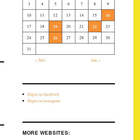
3
4
5
6
7
8
9
10
11
12
13
14
15
16
17
18
19
20
21
22
23
24
25
26
27
28
29
30
31
« Nov.
Jan. »
Dagie on facebook
Dagie on instagram
MORE WEBSITES: