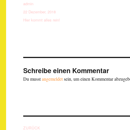
Autor
admin
Veröffentlicht
22 Dezember, 2018
am
Kategorien
Hier kommt alles rein!
Schreibe einen Kommentar
Du musst
angemeldet
sein, um einen Kommentar abzugeb
Beitragsnavigation
ZURÜCK