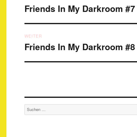
Friends In My Darkroom #7
Vorheriger
Beitrag:
WEITER
Friends In My Darkroom #8
Nächster
Beitrag:
Suchen
nach: